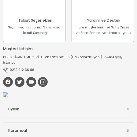
Dinamometre-
Newtonmetre
Taksit Seçenekleri
Yardım ve Destek
Torkmetre-Tork Ölçüm
Seçili kredi kartlarına 9 aya varan
Tüm müşterilerimize Satış Öncesi
Taksit Seçeneği
ve Satış Sonrası yardımcı oluyoruz
Takometre
Müşteri İletişim
Shoremetre - Sertlik
PERPA TİCARET MERKEZİ B Blok Kat:8 No:1105 (Halkbankası yanı) , 34384 Şişli/
Ölçer
İstanbul
0212 912 36 86
Kumpas ve Mikrometre
Çeşitleri
Dijital Teraziler
Diğer Ölçü Aletleri
Üyelik
Boya Kalınlığı Ölçer
Kurumsal