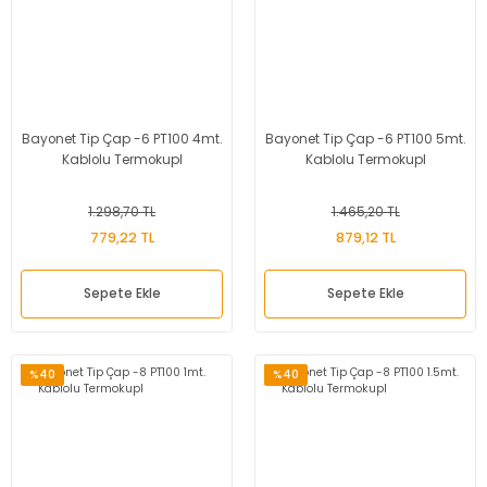
Bayonet Tip Çap -6 PT100 4mt.
Bayonet Tip Çap -6 PT100 5mt.
Kablolu Termokupl
Kablolu Termokupl
1.298,70 TL
1.465,20 TL
779,22 TL
879,12 TL
Sepete Ekle
Sepete Ekle
%40
%40