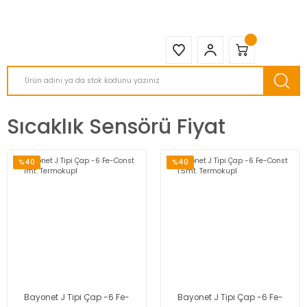
2950 TL ve Üstü Tüm Siparişlerinizde KARGO BEDAVA ( HepsiJET )
Sıcaklık Sensörü Fiyat
%40
%40
Bayonet J Tipi Çap -6 Fe-
Bayonet J Tipi Çap -6 Fe-