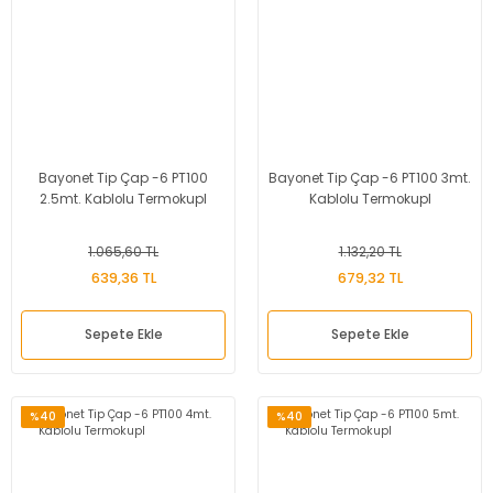
Bayonet Tip Çap -6 PT100
Bayonet Tip Çap -6 PT100 3mt.
2.5mt. Kablolu Termokupl
Kablolu Termokupl
1.065,60 TL
1.132,20 TL
639,36 TL
679,32 TL
Sepete Ekle
Sepete Ekle
%40
%40