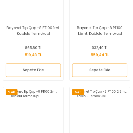
Bayonet Tip Çap -8 PT100 1mt.
Bayonet Tip Çap -8 PT100
Kablolu Termokupl
1.5mt. Kablolu Termokupl
865,80 TL
932,40 TL
519,48 TL
559,44 TL
Sepete Ekle
Sepete Ekle
%40
%40