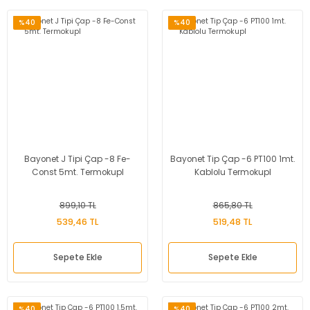
%40
%40
Bayonet J Tipi Çap -8 Fe-
Bayonet Tip Çap -6 PT100 1mt.
Const 5mt. Termokupl
Kablolu Termokupl
899,10 TL
865,80 TL
539,46 TL
519,48 TL
Sepete Ekle
Sepete Ekle
%40
%40