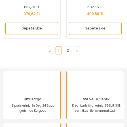
632,70 TL
682,65 TL
379,62 TL
409,59 TL
Sepete Ekle
Sepete Ekle
1
2
Hızlı Kargo
SSL ve Güvenlik
Siparişleriniz En Geç 24 Saat
Kredi kartı bilgileriniz 256bit SSL
İçerisinde Kargoda
sertifikası ile korunmaktadır.