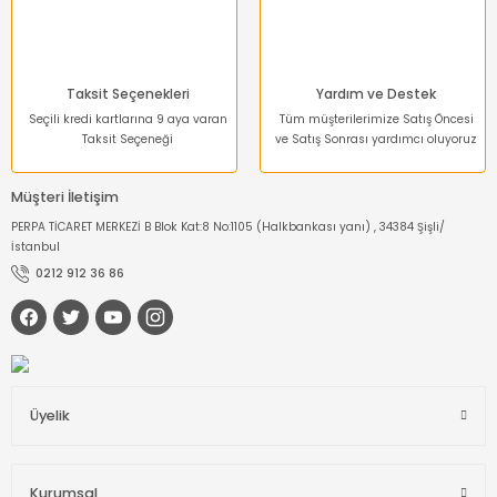
Taksit Seçenekleri
Yardım ve Destek
Seçili kredi kartlarına 9 aya varan
Tüm müşterilerimize Satış Öncesi
Taksit Seçeneği
ve Satış Sonrası yardımcı oluyoruz
Müşteri İletişim
PERPA TİCARET MERKEZİ B Blok Kat:8 No:1105 (Halkbankası yanı) , 34384 Şişli/
İstanbul
0212 912 36 86
Üyelik
Kurumsal