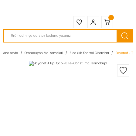
2950 TL ve Üstü Tüm Siparişlerinizde KARGO BEDAVA ( HepsiJET )
Anasayfa
Otomasyon Malzemeleri
Sıcaklık Kontrol Cihazları
Bayonet J Ti