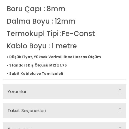
Boru Çapı : 8mm
Dalma Boyu : 12mm
Termokupl Tipi :Fe-Const
Kablo Boyu : 1 metre
• Düşük Fiyat, Yüksek Verimlilik ve Hassas Ölçüm
• Standart Diş Ölçüsü M12 x 1,75
• Sabit Kablolu ve Tam İzoleli
Yorumlar
Taksit Seçenekleri
Bu ürüne ilk yorumu siz yapın!