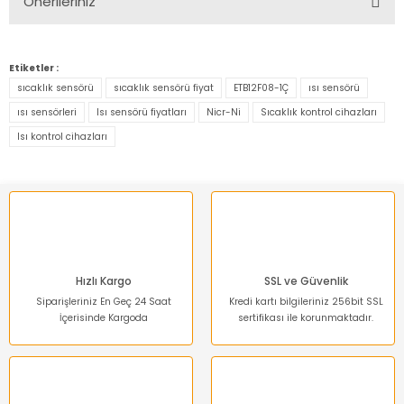
Önerileriniz
Yorum Yaz
Bu ürünün fiyat bilgisi, resim, ürün açıklamalarında ve diğer
konularda yetersiz gördüğünüz noktaları öneri formunu
Etiketler :
kullanarak tarafımıza iletebilirsiniz.
sıcaklık sensörü
sıcaklık sensörü fiyat
ETB12F08-1Ç
ısı sensörü
Görüş ve önerileriniz için teşekkür ederiz.
ısı sensörleri
Isı sensörü fiyatları
Nicr-Ni
Sıcaklık kontrol cihazları
Isı kontrol cihazları
Ürün resmi kalitesiz, bozuk veya görüntülenemiyor.
Ürün açıklamasında eksik bilgiler bulunuyor.
Ürün bilgilerinde hatalar bulunuyor.
Ürün fiyatı diğer sitelerden daha pahalı.
Bu ürüne benzer farklı alternatifler olmalı.
Hızlı Kargo
SSL ve Güvenlik
Siparişleriniz En Geç 24 Saat
Kredi kartı bilgileriniz 256bit SSL
İçerisinde Kargoda
sertifikası ile korunmaktadır.
Gönder