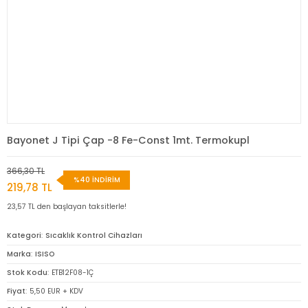
Bayonet J Tipi Çap -8 Fe-Const 1mt. Termokupl
366,30 TL
%40 İNDİRİM
219,78 TL
23,57 TL den başlayan taksitlerle!
Kategori
Sıcaklık Kontrol Cihazları
Marka
ISISO
Stok Kodu
ETB12F08-1Ç
Fiyat
5,50 EUR + KDV