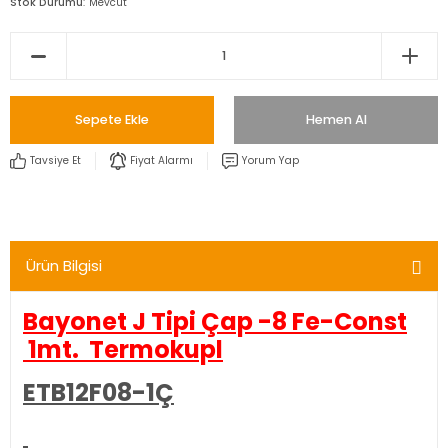
Stok Durumu
Mevcut
Sepete Ekle
Hemen Al
Tavsiye Et
Fiyat Alarmı
Yorum Yap
Ürün Bilgisi
Bayonet J Tipi Çap -8 Fe-Const
1mt. Termokupl
ETB12F08-1Ç