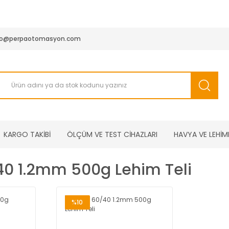
950 TL ve Üstü Tüm Siparişlerinizde KARGO BEDAVA ( HepsiJET
fo@perpaotomasyon.com
KARGO TAKİBİ
ÖLÇÜM VE TEST CİHAZLARI
HAVYA VE LEHİM
40 1.2mm 500g Lehim Teli
%10