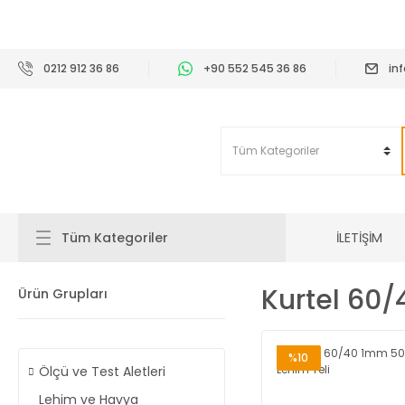
2
0212 912 36 86
+90 552 545 36 86
in
İLETİŞİM
Tüm Kategoriler
Kurtel 60/
Ürün Grupları
%10
Ölçü ve Test Aletleri
Lehim ve Havya