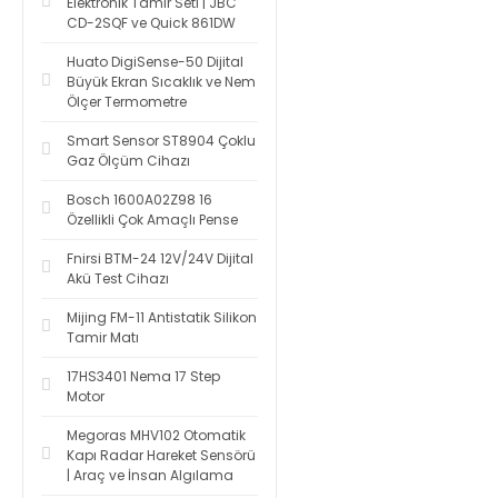
Elektronik Tamir Seti | JBC
CD-2SQF ve Quick 861DW
Huato DigiSense-50 Dijital
Büyük Ekran Sıcaklık ve Nem
Ölçer Termometre
Smart Sensor ST8904 Çoklu
Gaz Ölçüm Cihazı
Bosch 1600A02Z98 16
Özellikli Çok Amaçlı Pense
Fnirsi BTM-24 12V/24V Dijital
Akü Test Cihazı
Mijing FM-11 Antistatik Silikon
Tamir Matı
17HS3401 Nema 17 Step
Motor
Megoras MHV102 Otomatik
Kapı Radar Hareket Sensörü
| Araç ve İnsan Algılama