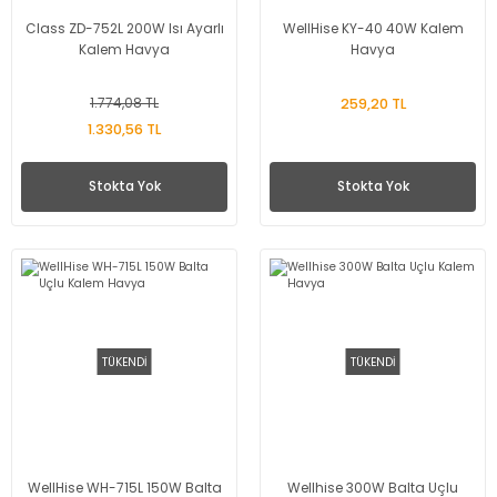
Class ZD-752L 200W Isı Ayarlı
WellHise KY-40 40W Kalem
Kalem Havya
Havya
1.774,08 TL
259,20 TL
1.330,56 TL
Stokta Yok
Stokta Yok
TÜKENDİ
TÜKENDİ
WellHise WH-715L 150W Balta
Wellhise 300W Balta Uçlu