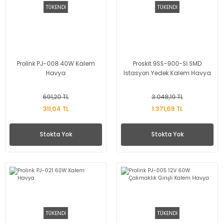
TÜKENDİ
TÜKENDİ
Prolink PJ-008 40W Kalem
Proskit 9SS-900-SI SMD
Havya
İstasyon Yedek Kalem Havya
691,20 TL
3.048,19 TL
311,04 TL
1.371,69 TL
Stokta Yok
Stokta Yok
TÜKENDİ
TÜKENDİ