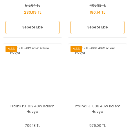
512,64 TL
400,32 TL
230,69 TL
180,14 TL
Sepete Ekle
Sepete Ekle
%55
%55
Prolink PJ-012 40W Kalem
Prolink PJ-006 40W Kalem
Havya
Havya
706,18 TL
576,00 TL