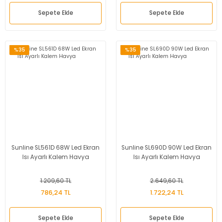
Sepete Ekle
Sepete Ekle
%35
%35
Sunline SL561D 68W Led Ekran
Sunline SL690D 90W Led Ekran
Isı Ayarlı Kalem Havya
Isı Ayarlı Kalem Havya
1.209,60 TL
2.649,60 TL
786,24 TL
1.722,24 TL
Sepete Ekle
Sepete Ekle