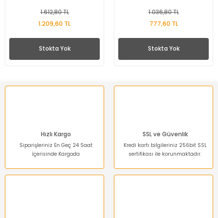
1.612,80 TL
1.036,80 TL
1.209,60 TL
777,60 TL
Stokta Yok
Stokta Yok
Hızlı Kargo
SSL ve Güvenlik
Siparişleriniz En Geç 24 Saat
Kredi kartı bilgileriniz 256bit SSL
İçerisinde Kargoda
sertifikası ile korunmaktadır.