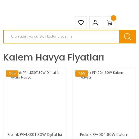
2950 TL ve Üstü Tüm Siparişlerinizde KARGO BEDAVA ( HepsiJET )
Kalem Havya Fiyatları
%55
%55
Prolink PR-LK30T 30W Dijital Isı
Prolink PF-004 60W Kalem