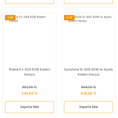
%55
%38
Prolink PJ-004 60W Kalem
Sunshine Sl-905 60W Isı Ayarlı
Havya
Kalem Havya
552,96 TL
864,00 TL
248,83 TL
535,68 TL
Sepete Ekle
Sepete Ekle