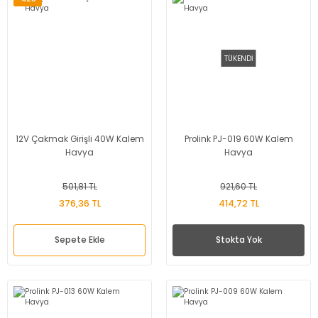
TÜKENDİ
12V Çakmak Girişli 40W Kalem
Prolink PJ-019 60W Kalem
Havya
Havya
501,81 TL
921,60 TL
376,36 TL
414,72 TL
Sepete Ekle
Stokta Yok