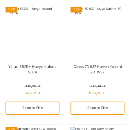
%38
%25
Yihua 852D+ Havya Kalemi
Class ZD 937 Havya Kalemi
907A
ZD-1937
835,20 TL
887,04 TL
517,82 TL
665,28 TL
Sepete Ekle
Sepete Ekle
%25