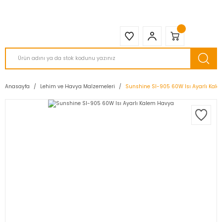
2950 TL ve Üstü Tüm Siparişlerinizde KARGO BEDAVA ( HepsiJET )
Anasayfa
Lehim ve Havya Malzemeleri
Sunshine Sl-905 60W Isı Ayarlı Kal