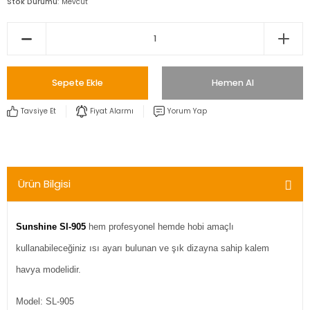
Stok Durumu
Mevcut
Sepete Ekle
Hemen Al
Tavsiye Et
Fiyat Alarmı
Yorum Yap
Ürün Bilgisi
Sunshine Sl-905
hem profesyonel hemde hobi amaçlı
kullanabileceğiniz ısı ayarı bulunan ve şık dizayna sahip kalem
havya modelidir.
Model: SL-905