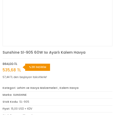
Sunshine Sl-905 60W Isı Ayarlı Kalem Havya
864,00 TL
%38 İNDİRİM
535,68 TL
57,44 TL den başlayan taksitlerle!
Kategori
Lehim ve Havya Malzemeleri
,
Kalem Havya
Marka
SUNSHINE
Stok Kodu
SL-905
Fiyat
15,00 USD + KDV