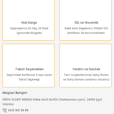
Bu ürüne benzer farklı alternatifler olmalı.
Hızlı Kargo
SSL ve Güvenlik
Siparişleriniz En Geç 24 Saat
Kredi kartı bilgileriniz 256bit SSL
İçerisinde Kargoda
sertifikası ile korunmaktadır.
Gönder
Taksit Seçenekleri
Yardım ve Destek
Seçili kredi kartlarına 9 aya varan
Tüm müşterilerimize Satış Öncesi
Taksit Seçeneği
ve Satış Sonrası yardımcı oluyoruz
Müşteri İletişim
PERPA TİCARET MERKEZİ B Blok Kat:8 No:1105 (Halkbankası yanı) , 34384 Şişli/
İstanbul
0212 912 36 86