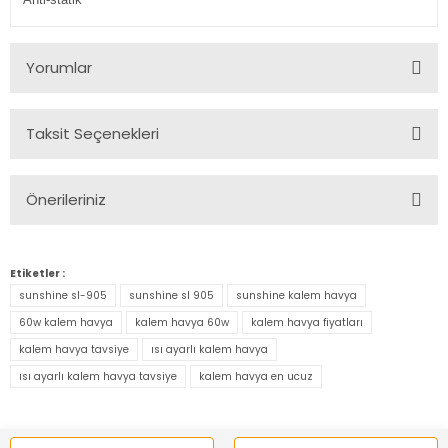
Yorumlar
Taksit Seçenekleri
Bu ürüne ilk yorumu siz yapın!
Önerileriniz
Yorum Yaz
Bu ürünün fiyat bilgisi, resim, ürün açıklamalarında ve diğer
konularda yetersiz gördüğünüz noktaları öneri formunu
Etiketler :
kullanarak tarafımıza iletebilirsiniz.
sunshine sl-905
sunshine sl 905
sunshine kalem havya
Görüş ve önerileriniz için teşekkür ederiz.
60w kalem havya
kalem havya 60w
kalem havya fiyatları
kalem havya tavsiye
ısı ayarlı kalem havya
Ürün resmi kalitesiz, bozuk veya görüntülenemiyor.
ısı ayarlı kalem havya tavsiye
kalem havya en ucuz
Ürün açıklamasında eksik bilgiler bulunuyor.
Ürün bilgilerinde hatalar bulunuyor.
Ürün fiyatı diğer sitelerden daha pahalı.