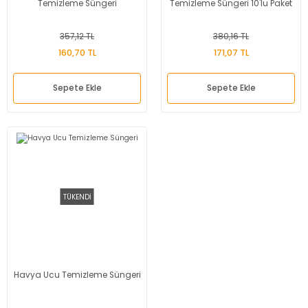
Temizleme Süngeri
Temizleme Süngeri 10'lu Paket
357,12 TL
380,16 TL
160,70 TL
171,07 TL
Sepete Ekle
Sepete Ekle
TÜKENDİ
Havya Ucu Temizleme Süngeri