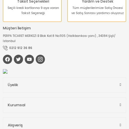
Taksit Seçenekleri
Yardım ve Destek
Seçili kredi kartlarına 9 aya varan
Tüm müşterilerimize Satış Öncesi
Taksit Seçeneği
ve Satış Sonrası yardımcı oluyoruz
Müşteri İletişim
PERPA TİCARET MERKEZİ B Blok Kat:8 No:1105 (Halkbankası yanı) , 34384 Şişli/
İstanbul
0212 912 36 86
Üyelik
Kurumsal
Alışveriş