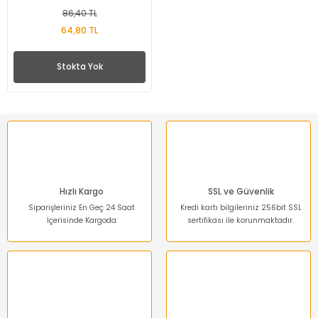
86,40 TL
64,80 TL
Stokta Yok
Hızlı Kargo
SSL ve Güvenlik
Siparişleriniz En Geç 24 Saat
Kredi kartı bilgileriniz 256bit SSL
İçerisinde Kargoda
sertifikası ile korunmaktadır.