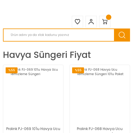
2950 TL ve Üstü Tüm Siparişlerinizde KARGO BEDAVA ( HepsiJET )
Havya Süngeri Fiyat
%55
%55
Prolink PJ-069 10'lu Havya Ucu
Prolink PJ-068 Havya Ucu