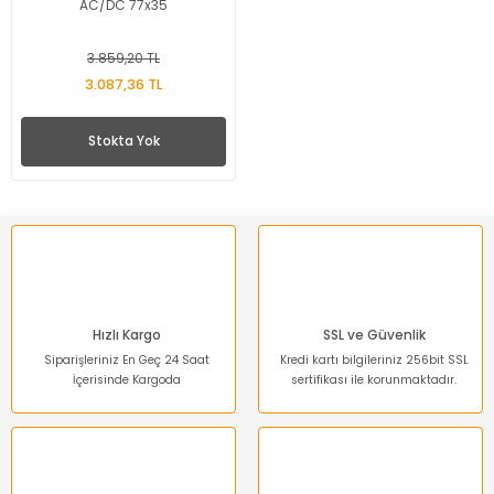
AC/DC 77x35
3.859,20 TL
3.087,36 TL
Stokta Yok
Hızlı Kargo
SSL ve Güvenlik
Siparişleriniz En Geç 24 Saat
Kredi kartı bilgileriniz 256bit SSL
İçerisinde Kargoda
sertifikası ile korunmaktadır.