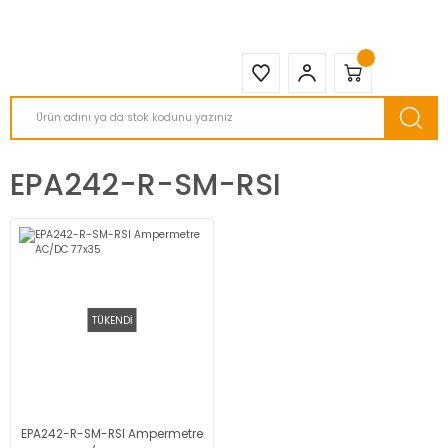
2950 TL ve Üstü Tüm Siparişlerinizde KARGO BEDAVA ( HepsiJET )
EPA242-R-SM-RSI
TÜKENDİ
EPA242-R-SM-RSI Ampermetre