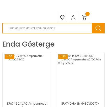
2950 TL ve Üstü Tüm Siparişlerinizde KARGO BEDAVA ( HepsiJET )
Enda Gösterge
%30
%30
EPA742 24VAC Ampermetre
EPA742-R-SM 9-30VDC/7-