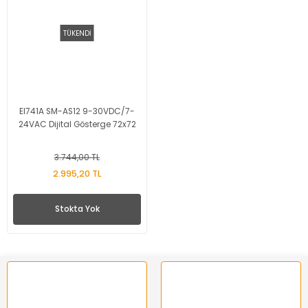
TÜKENDİ
EI741A SM-AS12 9-30VDC/7-
24VAC Dijital Gösterge 72x72
3.744,00 TL
2.995,20 TL
Stokta Yok