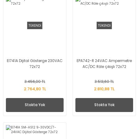
TÜKENDİ
TÜKENDİ
EI741A Dijital Gösterge 230VAC
EPA742-R 24VAC Ampermetre
72x72
AC/DC Röle çıkışlı 72x72
3.456,00 TL
3.513,60 TL
2.764,80 TL
2.810,88 TL
Stokta Yok
Stokta Yok