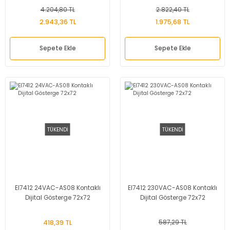
4.204,80 TL
2.822,40 TL
2.943,36 TL
1.975,68 TL
Sepete Ekle
Sepete Ekle
TÜKENDİ
TÜKENDİ
EI7412 24VAC-AS08 Kontaklı
EI7412 230VAC-AS08 Kontaklı
Dijital Gösterge 72x72
Dijital Gösterge 72x72
418,39 TL
587,29 TL