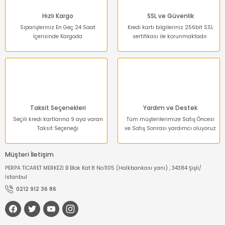
Hızlı Kargo
SSL ve Güvenlik
Siparişleriniz En Geç 24 Saat
Kredi kartı bilgileriniz 256bit SSL
İçerisinde Kargoda
sertifikası ile korunmaktadır.
Taksit Seçenekleri
Yardım ve Destek
Seçili kredi kartlarına 9 aya varan
Tüm müşterilerimize Satış Öncesi
Taksit Seçeneği
ve Satış Sonrası yardımcı oluyoruz
Müşteri İletişim
PERPA TİCARET MERKEZİ B Blok Kat:8 No:1105 (Halkbankası yanı) , 34384 Şişli/
İstanbul
0212 912 36 86