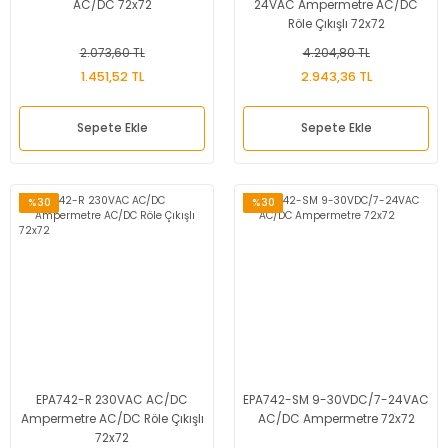
AC/DC 72x72
24VAC Ampermetre AC/DC
Röle Çıkışlı 72x72
2.073,60 TL
4.204,80 TL
1.451,52 TL
2.943,36 TL
Sepete Ekle
Sepete Ekle
%30
%30
EPA742-R 230VAC AC/DC
EPA742-SM 9-30VDC/7-24VAC
Ampermetre AC/DC Röle Çıkışlı
AC/DC Ampermetre 72x72
72x72