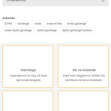
Yorum Yaz
Bu ürünün fiyat bilgisi, resim, ürün açıklamalarında ve diğer
konularda yetersiz gördüğünüz noktaları öneri formunu
Etiketler :
kullanarak tarafımıza iletebilirsiniz.
EI741A
Gösterge
enda
enda eı741a
enda gösterge
Görüş ve önerileriniz için teşekkür ederiz.
enda dijital gösterge
dijital gösterge
dijital gösterge fiyatları
Ürün resmi kalitesiz, bozuk veya görüntülenemiyor.
Ürün açıklamasında eksik bilgiler bulunuyor.
Ürün bilgilerinde hatalar bulunuyor.
Ürün fiyatı diğer sitelerden daha pahalı.
Bu ürüne benzer farklı alternatifler olmalı.
Hızlı Kargo
SSL ve Güvenlik
Siparişleriniz En Geç 24 Saat
Kredi kartı bilgileriniz 256bit SSL
İçerisinde Kargoda
sertifikası ile korunmaktadır.
Gönder