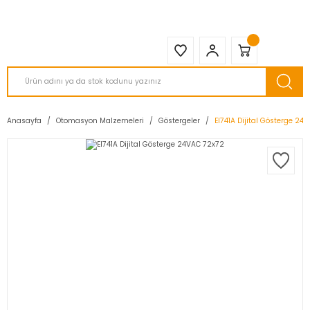
2950 TL ve Üstü Tüm Siparişlerinizde KARGO BEDAVA ( HepsiJET )
Anasayfa
Otomasyon Malzemeleri
Göstergeler
EI741A Dijital Gösterge 24