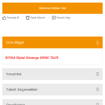
Gelince Haber Ver
Tavsiye Et
Fiyat Alarmı
Yorum Yap
Ürün Bilgisi
EI741A Dijital Gösterge 24VAC 72x72
Yorumlar
Taksit Seçenekleri
Bu ürüne ilk yorumu siz yapın!
Önerileriniz