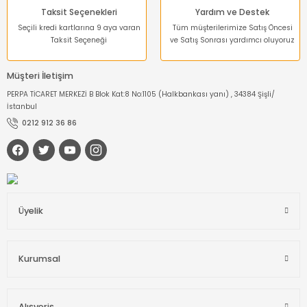
Taksit Seçenekleri
Yardım ve Destek
Seçili kredi kartlarına 9 aya varan
Tüm müşterilerimize Satış Öncesi
Taksit Seçeneği
ve Satış Sonrası yardımcı oluyoruz
Müşteri İletişim
PERPA TİCARET MERKEZİ B Blok Kat:8 No:1105 (Halkbankası yanı) , 34384 Şişli/
İstanbul
0212 912 36 86
Üyelik
Kurumsal
Alışveriş