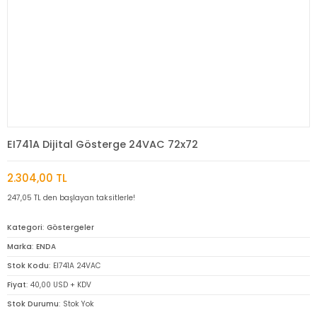
EI741A Dijital Gösterge 24VAC 72x72
2.304,00 TL
247,05 TL den başlayan taksitlerle!
Kategori
Göstergeler
Marka
ENDA
Stok Kodu
EI741A 24VAC
Fiyat
40,00 USD + KDV
Stok Durumu
Stok Yok