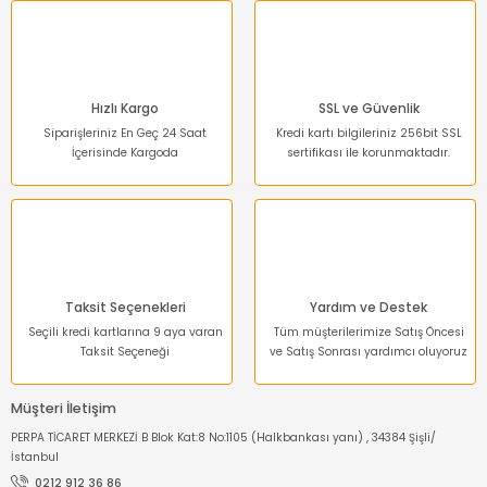
Hızlı Kargo
SSL ve Güvenlik
Siparişleriniz En Geç 24 Saat
Kredi kartı bilgileriniz 256bit SSL
İçerisinde Kargoda
sertifikası ile korunmaktadır.
Taksit Seçenekleri
Yardım ve Destek
Seçili kredi kartlarına 9 aya varan
Tüm müşterilerimize Satış Öncesi
Taksit Seçeneği
ve Satış Sonrası yardımcı oluyoruz
Müşteri İletişim
PERPA TİCARET MERKEZİ B Blok Kat:8 No:1105 (Halkbankası yanı) , 34384 Şişli/
İstanbul
0212 912 36 86