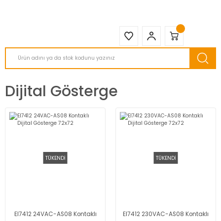
2950 TL ve Üstü Tüm Siparişlerinizde KARGO BEDAVA ( HepsiJET )
Dijital Gösterge
TÜKENDİ
TÜKENDİ
EI7412 24VAC-AS08 Kontaklı
EI7412 230VAC-AS08 Kontaklı