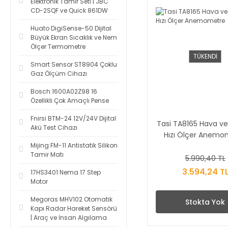
Elektronik Tamir Seti | JBC
CD-2SQF ve Quick 861DW
Huato DigiSense-50 Dijital
Büyük Ekran Sıcaklık ve Nem
Ölçer Termometre
TÜKENDİ
Smart Sensor ST8904 Çoklu
Gaz Ölçüm Cihazı
Bosch 1600A02Z98 16
Özellikli Çok Amaçlı Pense
Fnirsi BTM-24 12V/24V Dijital
Tasi TA8165 Hava ve
Akü Test Cihazı
Hızı Ölçer Anemo
Mijing FM-11 Antistatik Silikon
Tamir Matı
5.990,40 TL
3.594,24 T
17HS3401 Nema 17 Step
Motor
Megoras MHV102 Otomatik
Stokta Yok
Kapı Radar Hareket Sensörü
| Araç ve İnsan Algılama