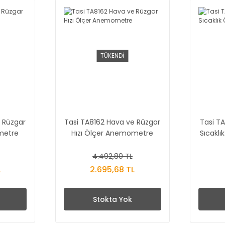
TÜKENDİ
 Rüzgar
Tasi TA8162 Hava ve Rüzgar
Tasi TA
metre
Hızı Ölçer Anemometre
Sıcakl
4.492,80 TL
L
2.695,68 TL
Stokta Yok