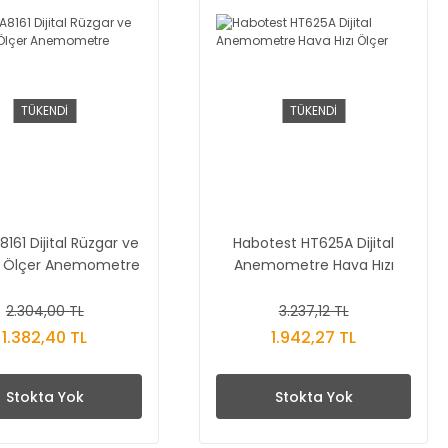
TÜKENDİ
TÜKENDİ
8161 Dijital Rüzgar ve
Habotest HT625A Dijital
ık Ölçer Anemometre
Anemometre Hava Hızı
Ölçer
2.304,00 TL
3.237,12 TL
1.382,40 TL
1.942,27 TL
Stokta Yok
Stokta Yok