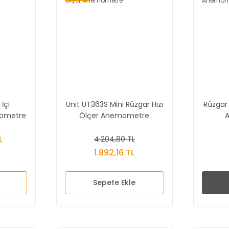
İçi
Unit UT363S Mini Rüzgar Hızı
Rüzgar 
mometre
Ölçer Anemometre
L
4.204,80 TL
1.892,16 TL
Sepete Ekle