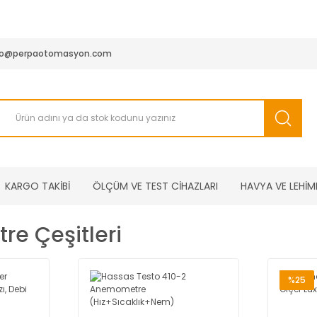
950 TL ve Üstü Tüm Siparişlerinizde KARGO BEDAVA ( HepsiJET
fo@perpaotomasyon.com
KARGO TAKİBİ
ÖLÇÜM VE TEST CİHAZLARI
HAVYA VE LEHİM
e Çeşitleri
%25