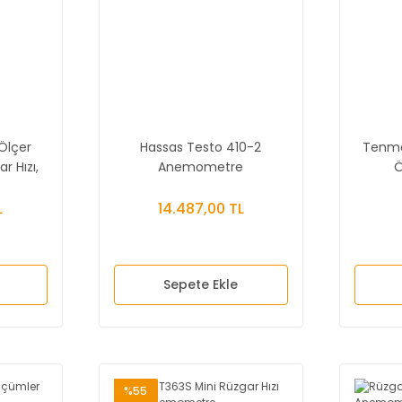
Ölçer
Hassas Testo 410-2
Tenma
 Hızı,
Anemometre
Ö
Ölçer
(Hız+Sıcaklık+Nem)
L
14.487,00 TL
Sepete Ekle
%55