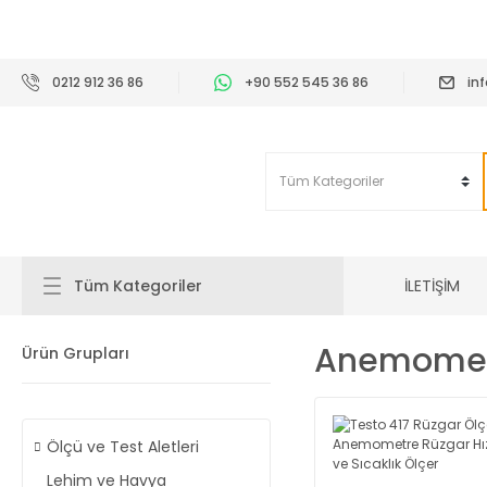
2
0212 912 36 86
+90 552 545 36 86
in
İLETİŞİM
Tüm Kategoriler
Anemometr
Ürün Grupları
Ölçü ve Test Aletleri
Lehim ve Havya