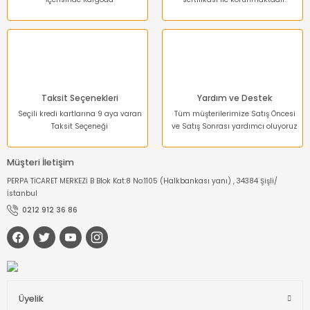
Gönder
Taksit Seçenekleri
Yardım ve Destek
Seçili kredi kartlarına 9 aya varan
Tüm müşterilerimize Satış Öncesi
Taksit Seçeneği
ve Satış Sonrası yardımcı oluyoruz
Müşteri İletişim
PERPA TİCARET MERKEZİ B Blok Kat:8 No:1105 (Halkbankası yanı) , 34384 Şişli/
İstanbul
0212 912 36 86
Üyelik