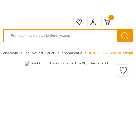
2950 TL ve Üstü Tüm Siparişlerinizde KARGO BEDAVA ( HepsiJET )
Anasayfa
Ölçü ve Test Aletleri
Anomometre
Tasi TA8165 Hava ve Rüzgar 