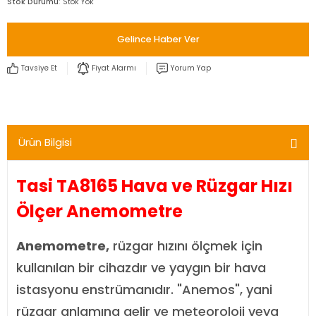
Stok Durumu
Stok Yok
Gelince Haber Ver
Tavsiye Et
Fiyat Alarmı
Yorum Yap
Ürün Bilgisi
Tasi TA8165 Hava ve Rüzgar Hızı
Ölçer Anemometre
Anemometre,
rüzgar hızını ölçmek için
kullanılan bir cihazdır ve yaygın bir hava
istasyonu enstrümanıdır. "Anemos", yani
rüzgar anlamına gelir ve meteoroloji veya