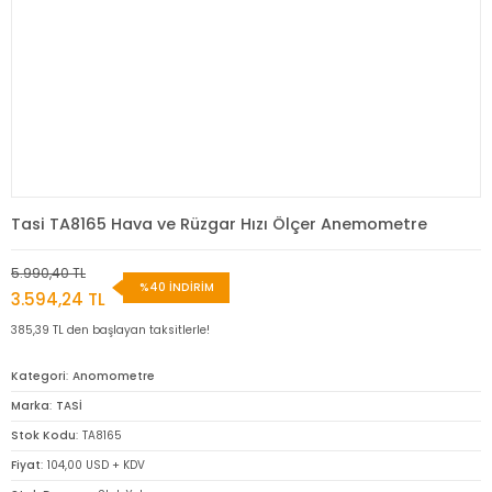
Tasi TA8165 Hava ve Rüzgar Hızı Ölçer Anemometre
5.990,40 TL
%40 İNDİRİM
3.594,24 TL
385,39 TL den başlayan taksitlerle!
Kategori
Anomometre
Marka
TASİ
Stok Kodu
TA8165
Fiyat
104,00 USD + KDV