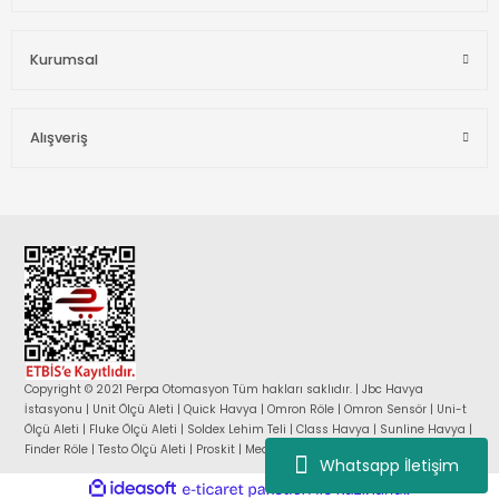
Kurumsal
Alışveriş
Copyright © 2021 Perpa Otomasyon Tüm hakları saklıdır. | Jbc Havya
İstasyonu | Unit Ölçü Aleti | Quick Havya | Omron Röle | Omron Sensör | Uni-t
Ölçü Aleti | Fluke Ölçü Aleti | Soldex Lehim Teli | Class Havya | Sunline Havya |
Finder Röle | Testo Ölçü Aleti | Proskit | Mean Well Güç Kaynağı |
Whatsapp İletişim
ideasoft
ile
e-