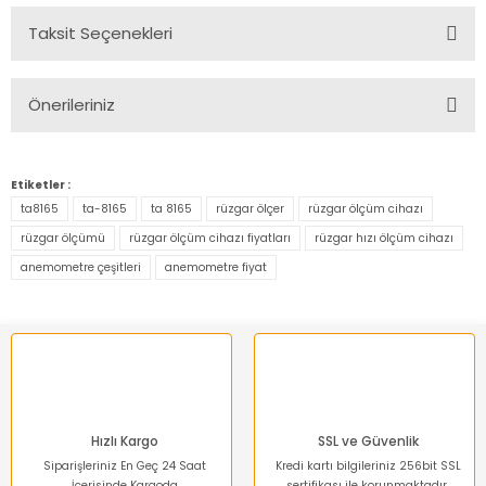
Taksit Seçenekleri
Bu ürüne ilk yorumu siz yapın!
Önerileriniz
Yorum Yaz
Bu ürünün fiyat bilgisi, resim, ürün açıklamalarında ve diğer
konularda yetersiz gördüğünüz noktaları öneri formunu
Etiketler :
kullanarak tarafımıza iletebilirsiniz.
ta8165
ta-8165
ta 8165
rüzgar ölçer
rüzgar ölçüm cihazı
Görüş ve önerileriniz için teşekkür ederiz.
rüzgar ölçümü
rüzgar ölçüm cihazı fiyatları
rüzgar hızı ölçüm cihazı
anemometre çeşitleri
anemometre fiyat
Ürün resmi kalitesiz, bozuk veya görüntülenemiyor.
Ürün açıklamasında eksik bilgiler bulunuyor.
Ürün bilgilerinde hatalar bulunuyor.
Ürün fiyatı diğer sitelerden daha pahalı.
Bu ürüne benzer farklı alternatifler olmalı.
Hızlı Kargo
SSL ve Güvenlik
Siparişleriniz En Geç 24 Saat
Kredi kartı bilgileriniz 256bit SSL
İçerisinde Kargoda
sertifikası ile korunmaktadır.