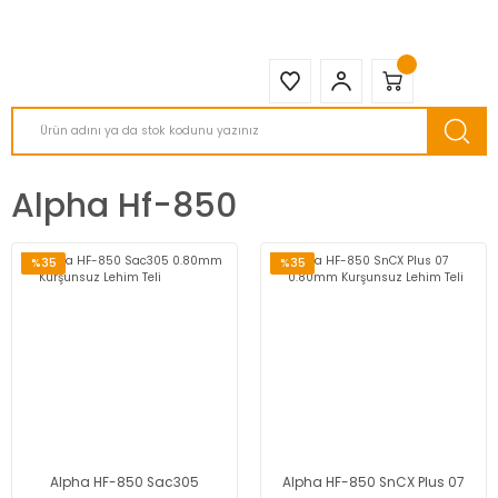
2950 TL ve Üstü Tüm Siparişlerinizde KARGO BEDAVA ( HepsiJET )
Alpha Hf-850
%35
%35
Alpha HF-850 Sac305
Alpha HF-850 SnCX Plus 07