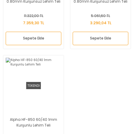
0.80mm Kurşunsuz Lehim Teli
0.80mm Kurşunsuz Lehim Teli
11.322,00 TL
5.061,60 TL
7.359,30 TL
3.290,04 TL
Sepete Ekle
Sepete Ekle
TÜKENDİ
Alpha HF-850 60/40 1mm
Kurşunlu Lehim Teli