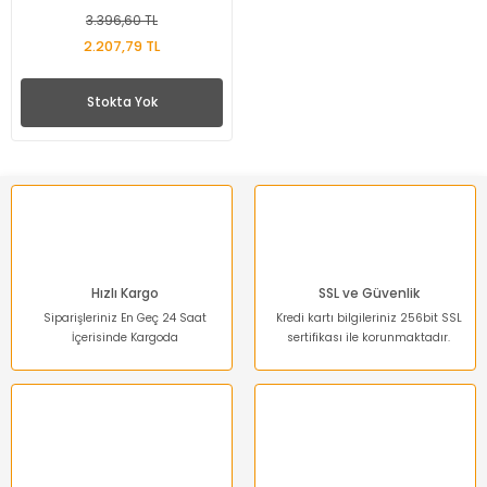
3.396,60 TL
2.207,79 TL
Stokta Yok
Hızlı Kargo
SSL ve Güvenlik
Siparişleriniz En Geç 24 Saat
Kredi kartı bilgileriniz 256bit SSL
İçerisinde Kargoda
sertifikası ile korunmaktadır.