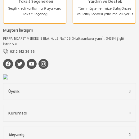
Taksit Seçenekleri
Yardım ve Destek
Seçili kredi kartlarına 9 aya varan
Tüm müşterilerimize Satış Öncesi
Taksit Seçeneği
ve Satış Sonrası yardımcı oluyoruz
Müşteri İletişim
PERPA TİCARET MERKEZİ B Blok Kat:8 No:1105 (Halkbankası yanı) , 34384 Şişli/
İstanbul
0212 912 36 86
Üyelik
Kurumsal
Alışveriş