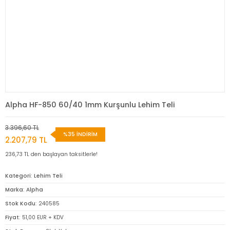
Alpha HF-850 60/40 1mm Kurşunlu Lehim Teli
3.396,60 TL
%35 İNDİRİM
2.207,79 TL
236,73 TL den başlayan taksitlerle!
Kategori
Lehim Teli
Marka
Alpha
Stok Kodu
240585
Fiyat
51,00 EUR + KDV