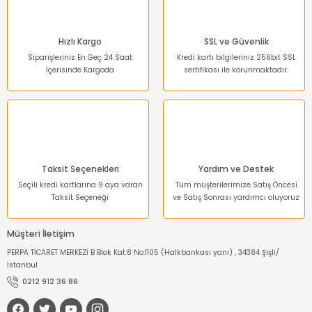
Bu ürüne benzer farklı alternatifler olmalı.
Hızlı Kargo
SSL ve Güvenlik
Siparişleriniz En Geç 24 Saat
Kredi kartı bilgileriniz 256bit SSL
İçerisinde Kargoda
sertifikası ile korunmaktadır.
Gönder
Taksit Seçenekleri
Yardım ve Destek
Seçili kredi kartlarına 9 aya varan
Tüm müşterilerimize Satış Öncesi
Taksit Seçeneği
ve Satış Sonrası yardımcı oluyoruz
Müşteri İletişim
PERPA TİCARET MERKEZİ B Blok Kat:8 No:1105 (Halkbankası yanı) , 34384 Şişli/
İstanbul
0212 912 36 86