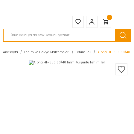
2950 TL ve Üstü Tüm Siparişlerinizde KARGO BEDAVA ( HepsiJET )
Anasayfa
Lehim ve Havya Malzemeleri
Lehim Teli
Alpha HF-850 60/40 1m