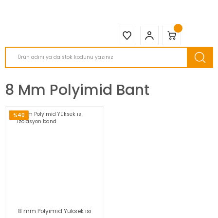
2950 TL ve Üstü Tüm Siparişlerinizde KARGO BEDAVA ( HepsiJET )
8 Mm Polyimid Bant
%40
8 mm Polyimid Yüksek ısı