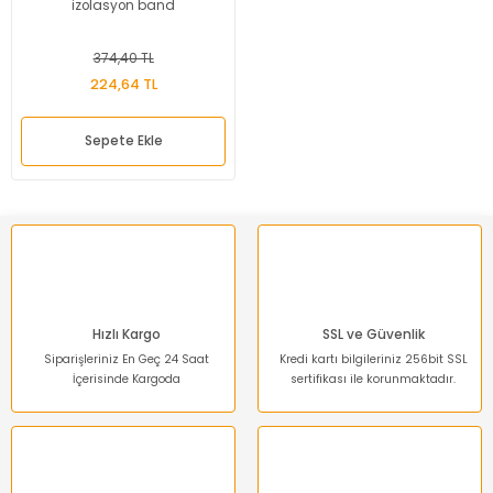
izolasyon band
374,40 TL
224,64 TL
Sepete Ekle
Hızlı Kargo
SSL ve Güvenlik
Siparişleriniz En Geç 24 Saat
Kredi kartı bilgileriniz 256bit SSL
İçerisinde Kargoda
sertifikası ile korunmaktadır.