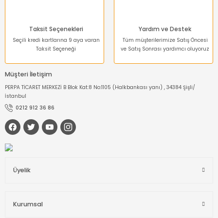
Dinamometre-
Newtonmetre
Taksit Seçenekleri
Yardım ve Destek
Torkmetre-Tork Ölçüm
Seçili kredi kartlarına 9 aya varan
Tüm müşterilerimize Satış Öncesi
Taksit Seçeneği
ve Satış Sonrası yardımcı oluyoruz
Takometre
Müşteri İletişim
Shoremetre - Sertlik
PERPA TİCARET MERKEZİ B Blok Kat:8 No:1105 (Halkbankası yanı) , 34384 Şişli/
Ölçer
İstanbul
0212 912 36 86
Kumpas ve Mikrometre
Çeşitleri
Dijital Teraziler
Üyelik
Diğer Ölçü Aletleri
Boya Kalınlığı Ölçer
Kurumsal