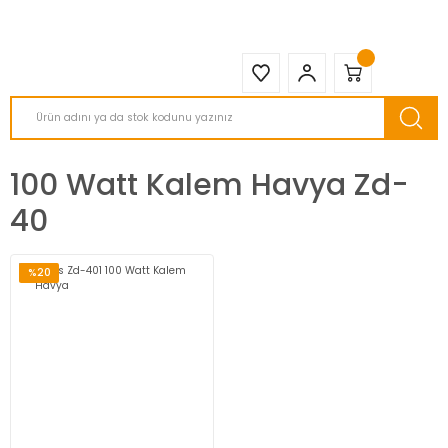
2950 TL ve Üstü Tüm Siparişlerinizde KARGO BEDAVA ( HepsiJET )
100 Watt Kalem Havya Zd-
40
%20