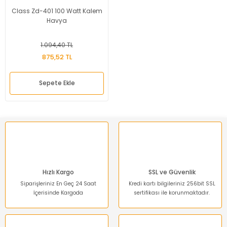
Class Zd-401 100 Watt Kalem
Havya
1.094,40 TL
875,52 TL
Sepete Ekle
Hızlı Kargo
SSL ve Güvenlik
Siparişleriniz En Geç 24 Saat
Kredi kartı bilgileriniz 256bit SSL
İçerisinde Kargoda
sertifikası ile korunmaktadır.