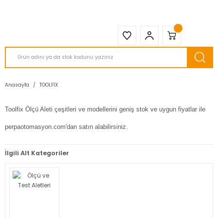
2950 TL ve Üstü Tüm Siparişlerinizde KARGO BEDAVA ( HepsiJET )
Anasayfa
TOOLFIX
Toolfix Ölçü Aleti çeşitleri ve modellerini geniş stok ve uygun fiyatlar ile
perpaotomasyon.com'dan satın alabilirsiniz.
İlgili Alt Kategoriler