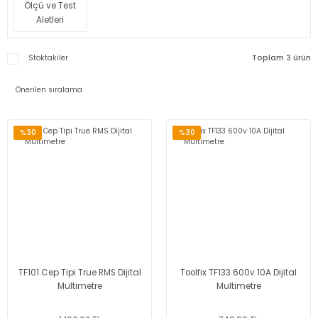
Ölçü ve Test
Aletleri
Stoktakiler
Toplam 3 ürün
%30
%30
TF101 Cep Tipi True RMS Dijital
Toolfix TF133 600v 10A Dijital
Multimetre
Multimetre