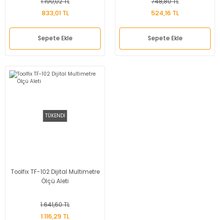
1.190,02 TL
748,80 TL
833,01 TL
524,16 TL
Sepete Ekle
Sepete Ekle
TÜKENDİ
Toolfix TF-102 Dijital Multimetre
Ölçü Aleti
1.641,60 TL
1.116,29 TL