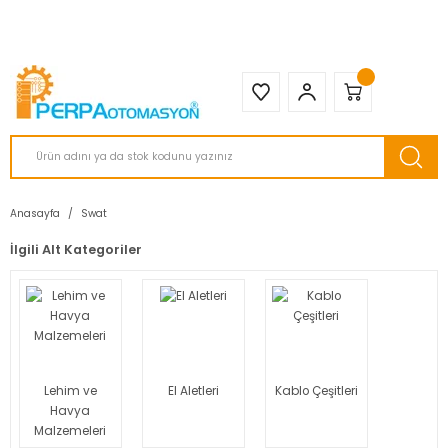
2950 TL ve Üstü Tüm Siparişlerinizde KARGO BEDAVA ( HepsiJET )
Anasayfa
Swat
İlgili Alt Kategoriler
Lehim ve
El Aletleri
Kablo Çeşitleri
Havya
Malzemeleri