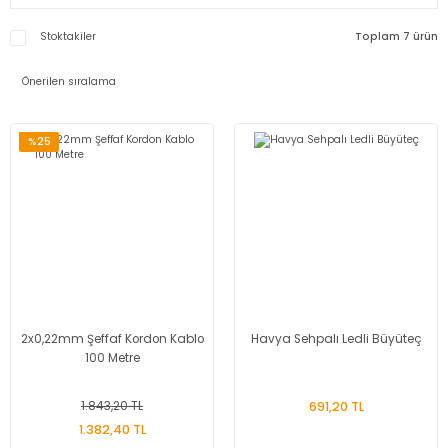
Stoktakiler
Toplam 7 ürün
%25
2x0,22mm Şeffaf Kordon Kablo
Havya Sehpalı Ledli Büyüteç
100 Metre
1.843,20 TL
691,20 TL
1.382,40 TL