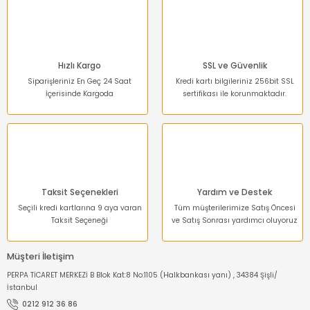
Hızlı Kargo
SSL ve Güvenlik
Siparişleriniz En Geç 24 Saat
Kredi kartı bilgileriniz 256bit SSL
İçerisinde Kargoda
sertifikası ile korunmaktadır.
Taksit Seçenekleri
Yardım ve Destek
Seçili kredi kartlarına 9 aya varan
Tüm müşterilerimize Satış Öncesi
Taksit Seçeneği
ve Satış Sonrası yardımcı oluyoruz
Müşteri İletişim
PERPA TİCARET MERKEZİ B Blok Kat:8 No:1105 (Halkbankası yanı) , 34384 Şişli/
İstanbul
0212 912 36 86