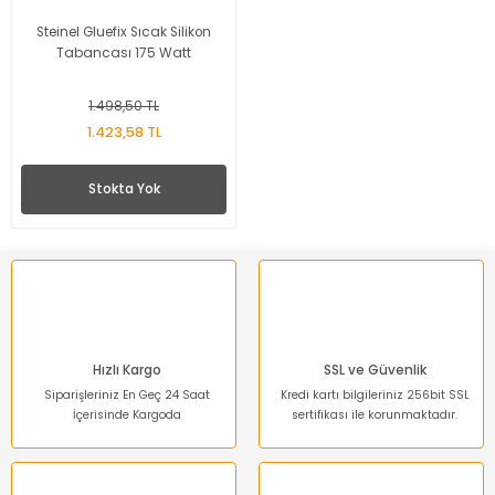
Steinel Gluefix Sıcak Silikon
Tabancası 175 Watt
1.498,50 TL
1.423,58 TL
Stokta Yok
Hızlı Kargo
SSL ve Güvenlik
Siparişleriniz En Geç 24 Saat
Kredi kartı bilgileriniz 256bit SSL
İçerisinde Kargoda
sertifikası ile korunmaktadır.