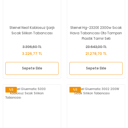
Steinel Neo1 Kablosuz Şarjlı
Steinel Hg-2320E 2300w Sıcak
Sıcak Silikon Tabancası
Hava Tabancası Oto Tampon
Plastik Tamir Seti
3.396,60 TL
23.643,00 TL
3.226,77 TL
21.278,70 TL
Sepete Ekle
Sepete Ekle
%5
%5