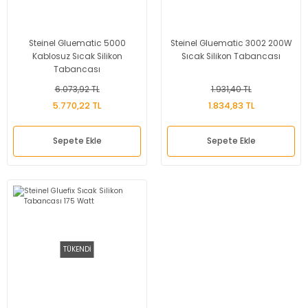
Steinel Gluematic 5000
Steinel Gluematic 3002 200W
Kablosuz Sıcak Silikon
Sıcak Silikon Tabancası
Tabancası
6.073,92 TL
1.931,40 TL
5.770,22 TL
1.834,83 TL
Sepete Ekle
Sepete Ekle
TÜKENDİ