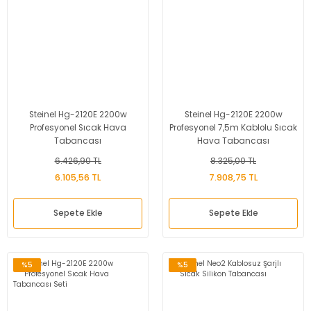
Steinel Hg-2120E 2200w
Steinel Hg-2120E 2200w
Profesyonel Sıcak Hava
Profesyonel 7,5m Kablolu Sıcak
Tabancası
Hava Tabancası
6.426,90 TL
8.325,00 TL
6.105,56 TL
7.908,75 TL
Sepete Ekle
Sepete Ekle
%5
%5