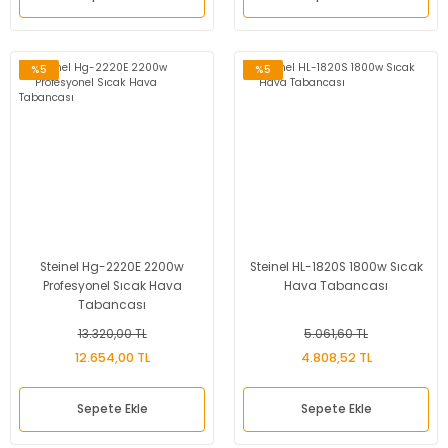
%5
%5
Steinel Hg-2220E 2200w
Steinel HL-1820S 1800w Sıcak
Profesyonel Sıcak Hava
Hava Tabancası
Tabancası
13.320,00 TL
5.061,60 TL
12.654,00 TL
4.808,52 TL
Sepete Ekle
Sepete Ekle