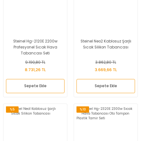
Steinel Hg-2120E 2200w
Steinel Neo2 Kablosuz Şarjlı
Profesyonel Sıcak Hava
Sıcak Silikon Tabancası
Tabancası Seti
9.190,80 TL
3.862,80 TL
8.731,26 TL
3.669,66 TL
Sepete Ekle
Sepete Ekle
%5
%10