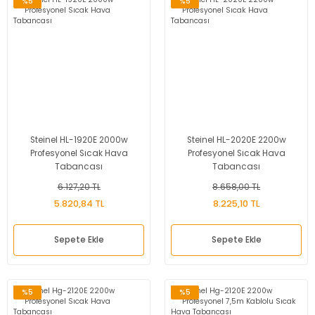
%5
%5
Steinel HL-1920E 2000w
Steinel HL-2020E 2200w
Profesyonel Sıcak Hava
Profesyonel Sıcak Hava
Tabancası
Tabancası
6.127,20 TL
8.658,00 TL
5.820,84 TL
8.225,10 TL
Sepete Ekle
Sepete Ekle
%5
%5