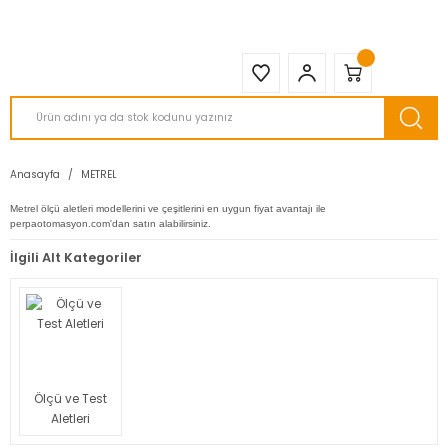
2950 TL ve Üstü Tüm Siparişlerinizde KARGO BEDAVA ( HepsiJET )
Anasayfa
METREL
Metrel ölçü aletleri modellerini ve çeşitlerini en uygun fiyat avantajı ile
perpaotomasyon.com'dan satın alabilirsiniz.
İlgili Alt Kategoriler
Ölçü ve Test
Aletleri