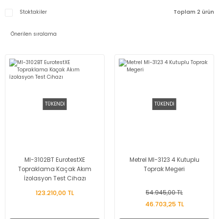
Stoktakiler
Toplam 2 ürün
TÜKENDİ
TÜKENDİ
MI-3102BT EurotestXE
Metrel MI-3123 4 Kutuplu
Topraklama Kaçak Akım
Toprak Megeri
İzolasyon Test Cihazı
123.210,00 TL
54.945,00 TL
46.703,25 TL