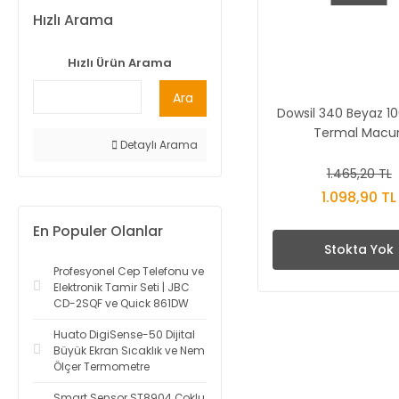
Hızlı Arama
Hızlı Ürün Arama
Ara
Dowsil 340 Beyaz 1
Termal Macu
Detaylı Arama
1.465,20 TL
1.098,90 TL
En Populer Olanlar
Stokta Yok
Profesyonel Cep Telefonu ve
Elektronik Tamir Seti | JBC
CD-2SQF ve Quick 861DW
Huato DigiSense-50 Dijital
Büyük Ekran Sıcaklık ve Nem
Ölçer Termometre
Smart Sensor ST8904 Çoklu