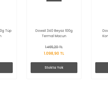
00g Tüp
Dowsil 340 Beyaz 100g
Dow
n
Termal Macun
Ko
1.465,20 TL
1.098,90 TL
Stokta Yok