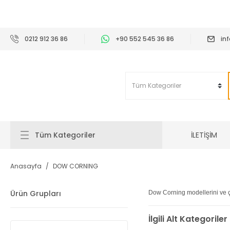
2
0212 912 36 86
+90 552 545 36 86
in
İLETİŞİM
Tüm Kategoriler
Anasayfa
DOW CORNING
Ürün Grupları
Dow Corning modellerini ve çe
İlgili Alt Kategoriler