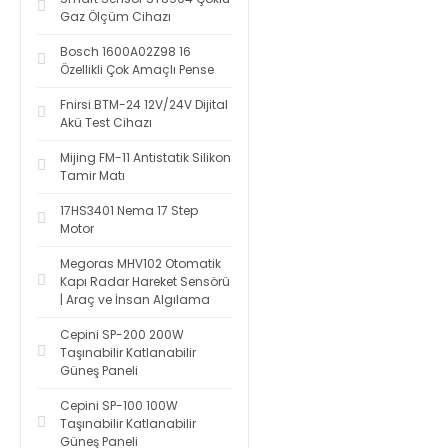
Gaz Ölçüm Cihazı
Bosch 1600A02Z98 16
Özellikli Çok Amaçlı Pense
Fnirsi BTM-24 12V/24V Dijital
Akü Test Cihazı
Mijing FM-11 Antistatik Silikon
Tamir Matı
17HS3401 Nema 17 Step
Motor
Megoras MHV102 Otomatik
Kapı Radar Hareket Sensörü
| Araç ve İnsan Algılama
Cepini SP-200 200W
Taşınabilir Katlanabilir
Güneş Paneli
Cepini SP-100 100W
Taşınabilir Katlanabilir
Güneş Paneli