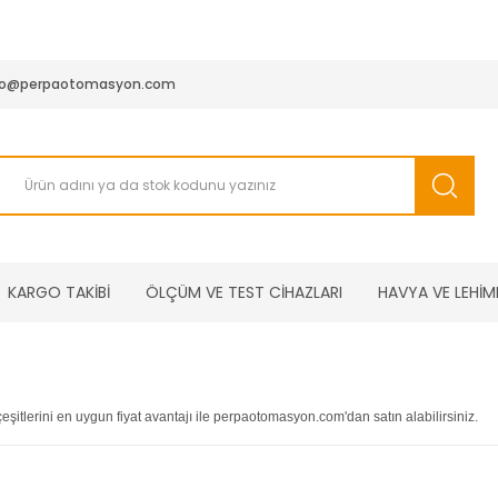
950 TL ve Üstü Tüm Siparişlerinizde KARGO BEDAVA ( HepsiJET
fo@perpaotomasyon.com
KARGO TAKİBİ
ÖLÇÜM VE TEST CİHAZLARI
HAVYA VE LEHİM
şitlerini en uygun fiyat avantajı ile perpaotomasyon.com'dan satın alabilirsiniz.