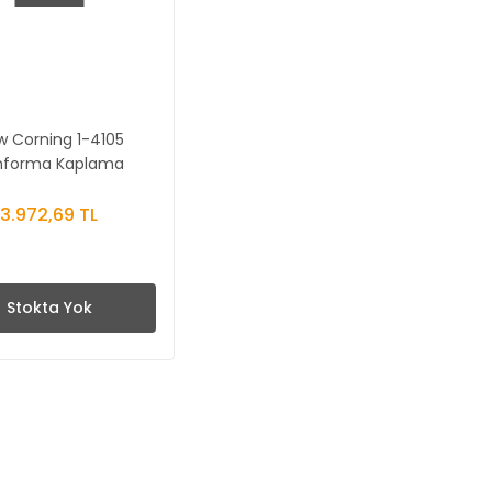
 Corning 1-4105
nforma Kaplama
3.972,69 TL
Stokta Yok