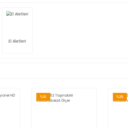
El Aletleri
%10
%25