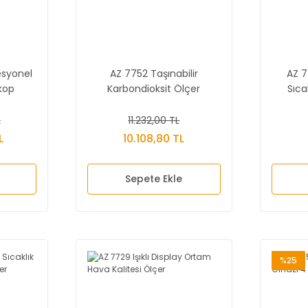
esyonel
AZ 7752 Taşınabilir
AZ 7
skop
Karbondioksit Ölçer
Sıca
L
11.232,00 TL
L
10.108,80 TL
Sepete Ekle
%25