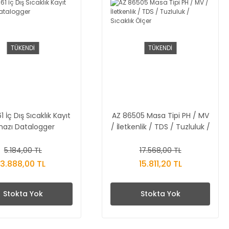
TÜKENDİ
TÜKENDİ
1 İç Dış Sıcaklık Kayıt
AZ 86505 Masa Tipi PH / MV
hazı Datalogger
/ İletkenlik / TDS / Tuzluluk /
Sıcaklık Ölçer
5.184,00 TL
17.568,00 TL
3.888,00 TL
15.811,20 TL
Stokta Yok
Stokta Yok