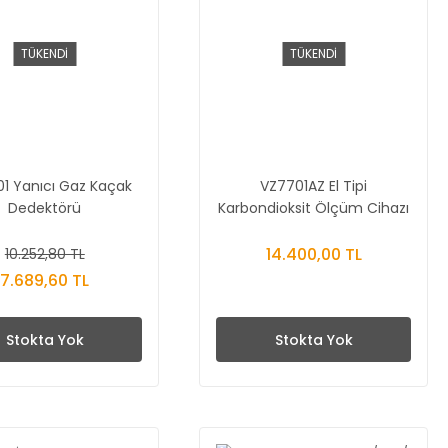
TÜKENDİ
TÜKENDİ
01 Yanıcı Gaz Kaçak
VZ7701AZ El Tipi
Dedektörü
Karbondioksit Ölçüm Cihazı
14.400,00 TL
10.252,80 TL
7.689,60 TL
Stokta Yok
Stokta Yok