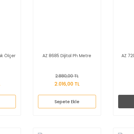
luk Ölçer
AZ 8685 Dijital Ph Metre
AZ 72
2.880,00 TL
L
2.016,00 TL
Sepete Ekle