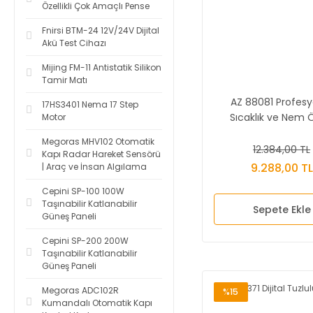
Özellikli Çok Amaçlı Pense
Fnirsi BTM-24 12V/24V Dijital
Akü Test Cihazı
Mijing FM-11 Antistatik Silikon
Tamir Matı
AZ 88081 Profesy
17HS3401 Nema 17 Step
Sıcaklık ve Nem 
Motor
Datalogger
Megoras MHV102 Otomatik
12.384,00 TL
Kapı Radar Hareket Sensörü
9.288,00 TL
| Araç ve İnsan Algılama
Cepini SP-100 100W
Taşınabilir Katlanabilir
Sepete Ekle
Güneş Paneli
Cepini SP-200 200W
Taşınabilir Katlanabilir
Güneş Paneli
Megoras ADC102R
%15
Kumandalı Otomatik Kapı