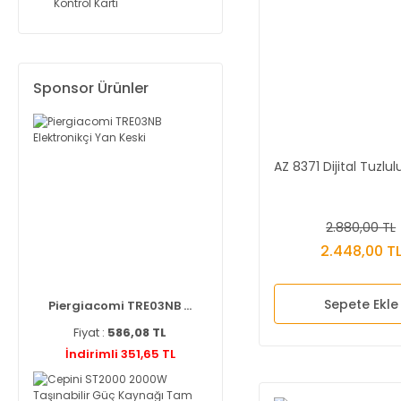
Kontrol Kartı
Sponsor Ürünler
AZ 8371 Dijital Tuzlu
2.880,00 TL
2.448,00 T
Sepete Ekle
Piergiacomi TRE03NB ...
Fiyat :
586,08 TL
İndirimli 351,65 TL