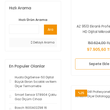
Hızlı Arama
Hızlı Ürün Arama
AZ 9513 Ekranlı Prof
Ara
HD Dijital Mikro
Detaylı Arama
150.624,00 T
97.905,60 T
Sepete Ekle
En Populer Olanlar
Huato DigiSense-50 Dijital
Büyük Ekran Sıcaklık ve Nem
Ölçer Termometre
%25
Smart Sensor ST8904 Çoklu
Gaz Ölçüm Cihazı
Bosch 1600A02Z98 16