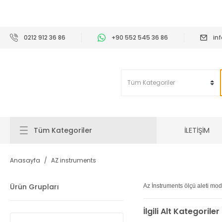
2
0212 912 36 86
+90 552 545 36 86
in
İLETİŞİM
Tüm Kategoriler
Anasayfa
AZ instruments
Ürün Grupları
Az İnstruments ölçü aleti mode
İlgili Alt Kategoriler