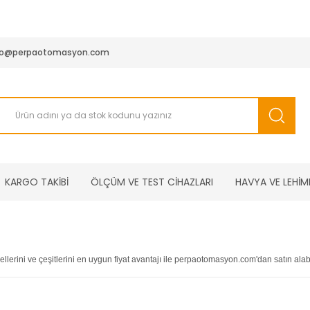
950 TL ve Üstü Tüm Siparişlerinizde KARGO BEDAVA ( HepsiJET
fo@perpaotomasyon.com
KARGO TAKİBİ
ÖLÇÜM VE TEST CİHAZLARI
HAVYA VE LEHİM
llerini ve çeşitlerini en uygun fiyat avantajı ile perpaotomasyon.com'dan satın alabil