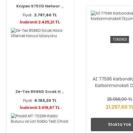
Knipex 975110 Networ ...
Fiyat :
2.787,60 TL
İndirimli 2.425,21 TL
TÜKENDİ
AZ 77596 Karbondio
Karbonmonoksit 
Ze-Tex 8586D Sıcak H ...
Cihazı
25.056,00 TL
Fiyat :
6.163,20 TL
21.297,60 T
İndirimli 3.019,97 TL
Stokta Yok