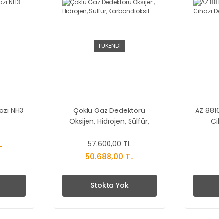
TÜKENDİ
zı NH3
Çoklu Gaz Dedektörü
AZ 8816
Oksijen, Hidrojen, Sülfür,
Ci
Karbondioksit
L
57.600,00 TL
50.688,00 TL
Stokta Yok