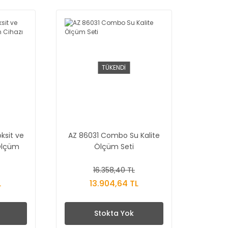
TÜKENDİ
ksit ve
AZ 86031 Combo Su Kalite
Ölçüm
Ölçüm Seti
16.358,40 TL
L
13.904,64 TL
Stokta Yok