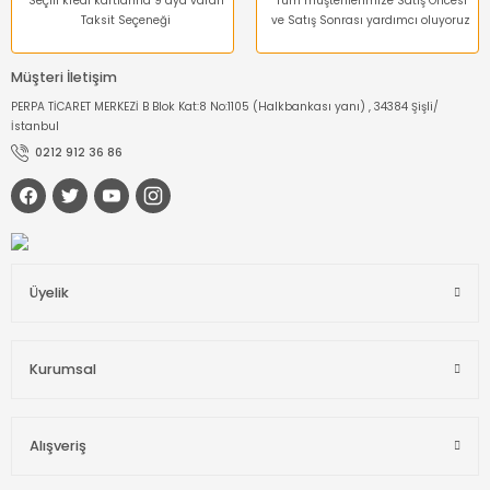
Seçili kredi kartlarına 9 aya varan
Tüm müşterilerimize Satış Öncesi
Taksit Seçeneği
ve Satış Sonrası yardımcı oluyoruz
Müşteri İletişim
PERPA TİCARET MERKEZİ B Blok Kat:8 No:1105 (Halkbankası yanı) , 34384 Şişli/
İstanbul
0212 912 36 86
Üyelik
Kurumsal
Alışveriş