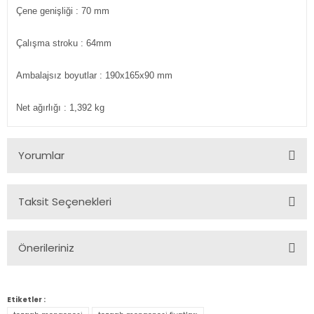
Çene genişliği : 70 mm
Çalışma stroku : 64mm
Ambalajsız boyutlar : 190x165x90 mm
Net ağırlığı : 1,392 kg
Yorumlar
Taksit Seçenekleri
Bu ürüne ilk yorumu siz yapın!
Önerileriniz
Yorum Yaz
Bu ürünün fiyat bilgisi, resim, ürün açıklamalarında ve diğer
konularda yetersiz gördüğünüz noktaları öneri formunu
Etiketler :
kullanarak tarafımıza iletebilirsiniz.