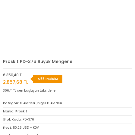
Proskit PD-376 Büyük Mengene
6.350,40 TL
%55 İNDİRİM
2.857,68 TL
306,41 TL den başlayan taksitlerle!
Kategori
El Aletleri
,
Diğer El Aletleri
Marka
Proskit
Stok Kodu
PD-376
Fiyat
110,25 USD + KDV