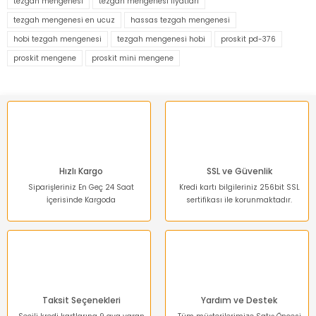
tezgah mengenesi
tezgah mengenesi fiyatları
Görüş ve önerileriniz için teşekkür ederiz.
tezgah mengenesi en ucuz
hassas tezgah mengenesi
hobi tezgah mengenesi
tezgah mengenesi hobi
proskit pd-376
Ürün resmi kalitesiz, bozuk veya görüntülenemiyor.
proskit mengene
proskit mini mengene
Ürün açıklamasında eksik bilgiler bulunuyor.
Ürün bilgilerinde hatalar bulunuyor.
Ürün fiyatı diğer sitelerden daha pahalı.
Bu ürüne benzer farklı alternatifler olmalı.
Hızlı Kargo
SSL ve Güvenlik
Siparişleriniz En Geç 24 Saat
Kredi kartı bilgileriniz 256bit SSL
İçerisinde Kargoda
sertifikası ile korunmaktadır.
Gönder
Taksit Seçenekleri
Yardım ve Destek