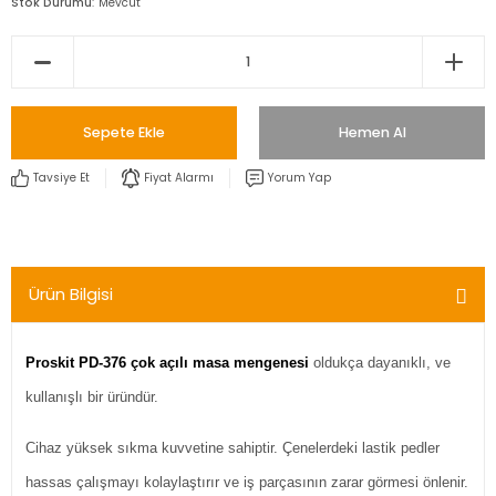
Stok Durumu
Mevcut
Sepete Ekle
Hemen Al
Tavsiye Et
Fiyat Alarmı
Yorum Yap
Ürün Bilgisi
Proskit PD-376 çok açılı masa mengenesi
oldukça dayanıklı, ve
kullanışlı bir üründür.
Cihaz yüksek sıkma kuvvetine sahiptir. Çenelerdeki lastik pedler
hassas çalışmayı kolaylaştırır ve iş parçasının zarar görmesi önlenir.