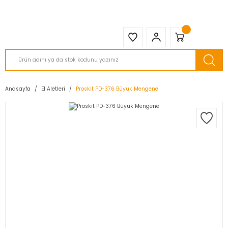
2950 TL ve Üstü Tüm Siparişlerinizde KARGO BEDAVA ( HepsiJET )
Anasayfa
El Aletleri
Proskit PD-376 Büyük Mengene