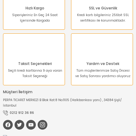
Hızlı Kargo
SSL ve Güvenlik
Siparişleriniz En Geç 24 Saat
Kredi kartı bilgileriniz 256bit SSL
İçerisinde Kargoda
sertifikası ile korunmaktadır.
Gönder
Taksit Seçenekleri
Yardım ve Destek
Seçili kredi kartlarına 9 aya varan
Tüm müşterilerimize Satış Öncesi
Taksit Seçeneği
ve Satış Sonrası yardımcı oluyoruz
Müşteri İletişim
PERPA TİCARET MERKEZİ B Blok Kat:8 No:1105 (Halkbankası yanı) , 34384 Şişli/
İstanbul
0212 912 36 86