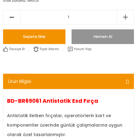
Stok Durumu
Mevcut
Sepete Ekle
Hemen Al
Tavsiye Et
Fiyat Alarmı
Yorum Yap
Ürün Bilgisi
BD-BR69061 Antistatik Esd Fırça
A ntistatik iletken fırçalar, operatörlerin kart ve
komponentler üzerinde günlük çalışmalarına uygun
olarak özel tasarlanmıştır.