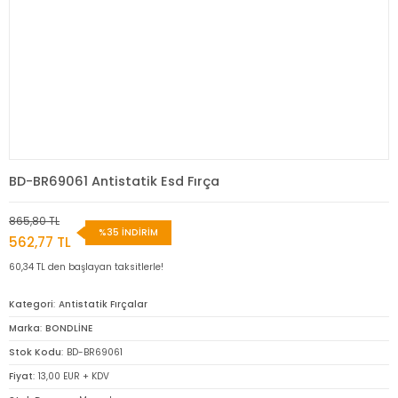
BD-BR69061 Antistatik Esd Fırça
865,80 TL
%35 İNDİRİM
562,77 TL
60,34 TL den başlayan taksitlerle!
Kategori
Antistatik Fırçalar
Marka
BONDLİNE
Stok Kodu
BD-BR69061
Fiyat
13,00 EUR + KDV