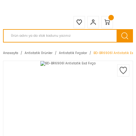
2950 TL ve Üstü Tüm Siparişlerinizde KARGO BEDAVA ( HepsiJET )
Anasayfa
Antistatik Ürünler
Antistatik Fırçalar
BD-BR69061 Antistatik Esd 