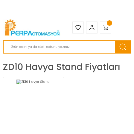
2950 TL ve Üstü Tüm Siparişlerinizde KARGO BEDAVA ( HepsiJET )
ZD10 Havya Stand Fiyatları