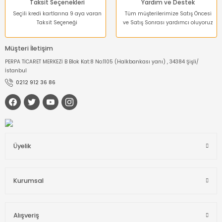
Taksit Seçenekleri
Yardım ve Destek
Seçili kredi kartlarına 9 aya varan
Tüm müşterilerimize Satış Öncesi
Taksit Seçeneği
ve Satış Sonrası yardımcı oluyoruz
Müşteri İletişim
PERPA TİCARET MERKEZİ B Blok Kat:8 No:1105 (Halkbankası yanı) , 34384 Şişli/
İstanbul
0212 912 36 86
Üyelik
Kurumsal
Alışveriş