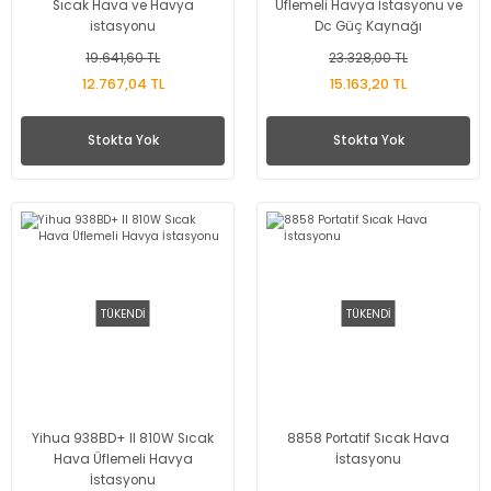
Sıcak Hava ve Havya
Üflemeli Havya İstasyonu ve
istasyonu
Dc Güç Kaynağı
19.641,60 TL
23.328,00 TL
12.767,04 TL
15.163,20 TL
Stokta Yok
Stokta Yok
TÜKENDİ
TÜKENDİ
Yihua 938BD+ II 810W Sıcak
8858 Portatif Sıcak Hava
Hava Üflemeli Havya
İstasyonu
İstasyonu