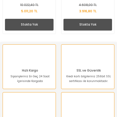
10.022,40 TL
4.608,00 TL
5.011,20 TL
3.916,80 TL
Stokta Yok
Stokta Yok
Hızlı Kargo
SSL ve Güvenlik
Siparişleriniz En Geç 24 Saat
Kredi kartı bilgileriniz 256bit SSL
İçerisinde Kargoda
sertifikası ile korunmaktadır.