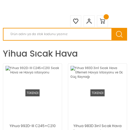
2950 TL ve Üstü Tüm Siparişlerinizde KARGO BEDAVA ( HepsiJET )
Yihua Sıcak Hava
TÜKENDİ
TÜKENDİ
Yihua 992D-III C245+C210
Yihua 983D 3in1 Sıcak Hava