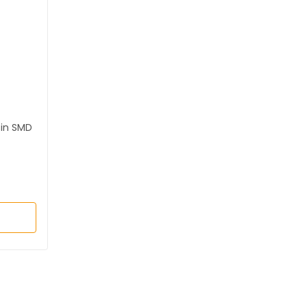
in SMD
a
L