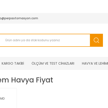
950 TL ve Üstü Tüm Siparişlerinizde KARGO BEDAVA ( HepsiJET
fo@perpaotomasyon.com
KARGO TAKİBİ
ÖLÇÜM VE TEST CİHAZLARI
HAVYA VE LEHİM
em Havya Fiyat