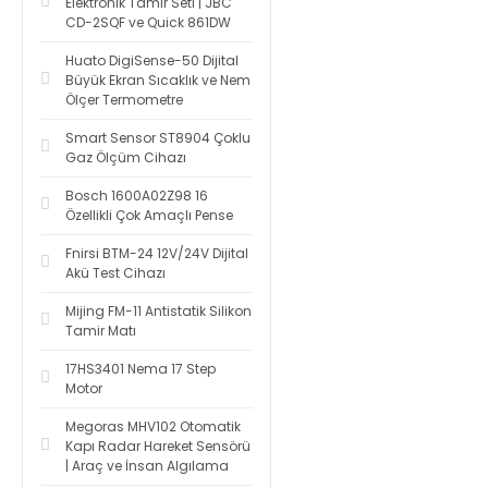
Elektronik Tamir Seti | JBC
CD-2SQF ve Quick 861DW
Huato DigiSense-50 Dijital
Büyük Ekran Sıcaklık ve Nem
Ölçer Termometre
Smart Sensor ST8904 Çoklu
Gaz Ölçüm Cihazı
Bosch 1600A02Z98 16
Özellikli Çok Amaçlı Pense
Fnirsi BTM-24 12V/24V Dijital
Akü Test Cihazı
Mijing FM-11 Antistatik Silikon
Tamir Matı
17HS3401 Nema 17 Step
Motor
Megoras MHV102 Otomatik
Kapı Radar Hareket Sensörü
| Araç ve İnsan Algılama