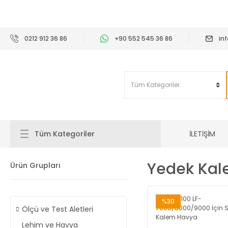
2
0212 912 36 86
+90 552 545 36 86
in
İLETİŞİM
Tüm Kategoriler
Yedek Kal
Ürün Grupları
%30
Ölçü ve Test Aletleri
Lehim ve Havya