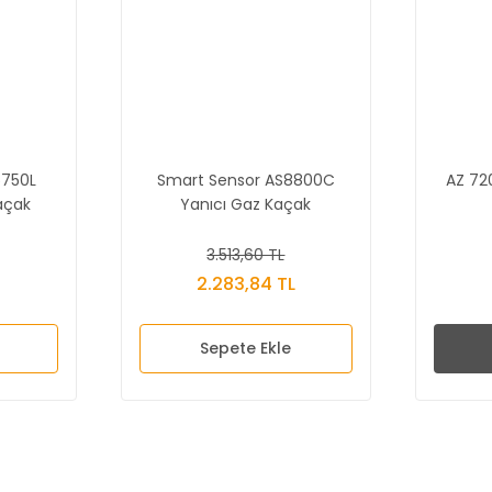
5750L
Smart Sensor AS8800C
AZ 72
açak
Yanıcı Gaz Kaçak
Dedektörü
3.513,60 TL
L
2.283,84 TL
Sepete Ekle