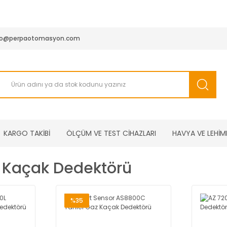
950 TL ve Üstü Tüm Siparişlerinizde KARGO BEDAVA ( HepsiJET
fo@perpaotomasyon.com
KARGO TAKİBİ
ÖLÇÜM VE TEST CİHAZLARI
HAVYA VE LEHİM
z Kaçak Dedektörü
%35