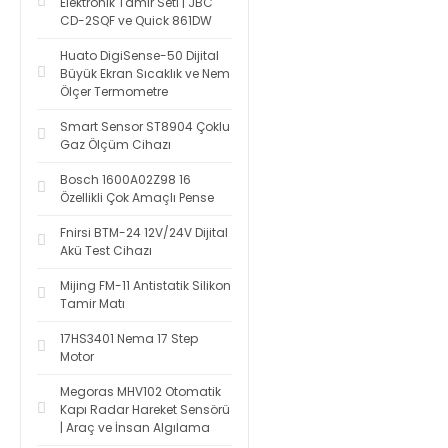
Elektronik Tamir Seti | JBC
CD-2SQF ve Quick 861DW
Huato DigiSense-50 Dijital
Büyük Ekran Sıcaklık ve Nem
Ölçer Termometre
Smart Sensor ST8904 Çoklu
Gaz Ölçüm Cihazı
Bosch 1600A02Z98 16
Özellikli Çok Amaçlı Pense
Fnirsi BTM-24 12V/24V Dijital
Akü Test Cihazı
Mijing FM-11 Antistatik Silikon
Tamir Matı
17HS3401 Nema 17 Step
Motor
Megoras MHV102 Otomatik
Kapı Radar Hareket Sensörü
| Araç ve İnsan Algılama