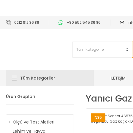
2
0212 912 36 86
+90 552 545 36 86
in
İLETİŞİM
Tüm Kategoriler
Yanıcı Ga
Ürün Grupları
%35
Ölçü ve Test Aletleri
Lehim ve Havya