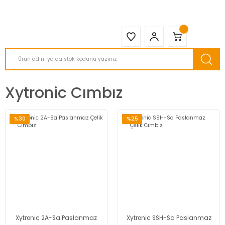
2950 TL ve Üstü Tüm Siparişlerinizde KARGO BEDAVA ( HepsiJET )
Xytronic Cımbız
%30
%25
Xytronic 2A-Sa Paslanmaz
Xytronic SSH-Sa Paslanmaz