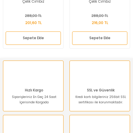
Çelik Cımbız
Çelik Cımbız
288,00 TL
288,00 TL
201,60 TL
216,00 TL
Sepete Ekle
Sepete Ekle
Hızlı Kargo
SSL ve Güvenlik
Siparişleriniz En Geç 24 Saat
Kredi kartı bilgileriniz 256bit SSL
İçerisinde Kargoda
sertifikası ile korunmaktadır.