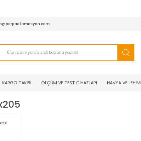
950 TL ve Üstü Tüm Siparişlerinizde KARGO BEDAVA ( HepsiJET
fo@perpaotomasyon.com
KARGO TAKİBİ
ÖLÇÜM VE TEST CİHAZLARI
HAVYA VE LEHİM
Ax205