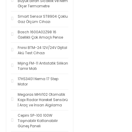
Büyük Ekran Sıcaklık ve Nem
Ölçer Termometre
Smart Sensor ST8904 Çoklu
Gaz Ölçüm Cihazı
Bosch 1600A02Z98 16
Özellikli Çok Amaçlı Pense
Fnirsi BTM-24 12V/24V Dijital
Akü Test Cihazı
Mijing FM-11 Antistatik Silikon
Tamir Matı
17HS3401 Nema 17 Step
Motor
Megoras MHV102 Otomatik
Kapı Radar Hareket Sensörü
| Araç ve İnsan Algılama
Cepini SP-100 100W
Taşınabilir Katlanabilir
Güneş Paneli