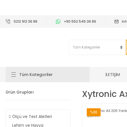
2
0212 912 36 86
+90 552 545 36 86
in
İLETİŞİM
Tüm Kategoriler
Xytronic 
Ürün Grupları
%30
Ölçü ve Test Aletleri
Lehim ve Havya