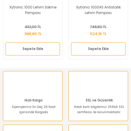
Xytronic 1000 Lehim Sökme
Xytronic 1000AS Antistatik
Pompası
Lehim Pompası
432,00 TL
748,80 TL
388,80 TL
524,16 TL
Sepete Ekle
Sepete Ekle
Hızlı Kargo
SSL ve Güvenlik
Siparişleriniz En Geç 24 Saat
Kredi kartı bilgileriniz 256bit SSL
İçerisinde Kargoda
sertifikası ile korunmaktadır.