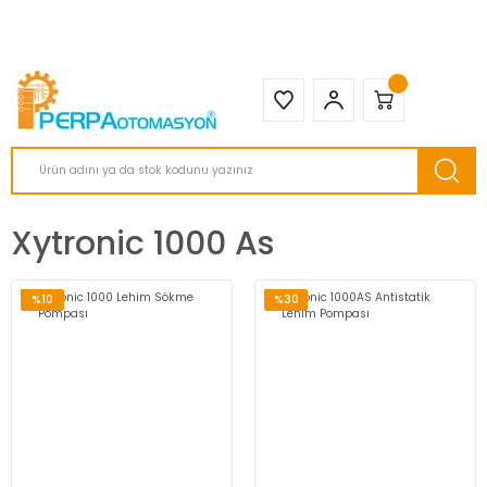
2950 TL ve Üstü Tüm Siparişlerinizde KARGO BEDAVA ( HepsiJET )
Xytronic 1000 As
%10
%30