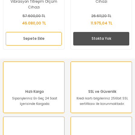
Vibrasyon Titreşim Ölçüm
Cihazı
Cihazı
57.600,00 TL
26.611,20 TL
46.080,00 TL
11.975,04 TL
Sepete Ekle
Stokta Yok
Hızlı Kargo
SSL ve Güvenlik
Siparişleriniz En Geç 24 Saat
Kredi kartı bilgileriniz 256bit SSL
İçerisinde Kargoda
sertifikası ile korunmaktadır.