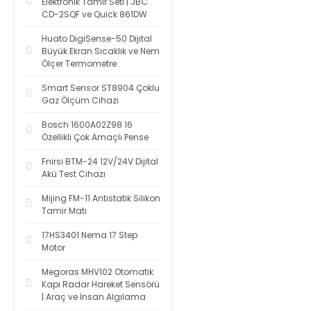
Elektronik Tamir Seti | JBC
CD-2SQF ve Quick 861DW
Huato DigiSense-50 Dijital
Büyük Ekran Sıcaklık ve Nem
Ölçer Termometre
Smart Sensor ST8904 Çoklu
Gaz Ölçüm Cihazı
Bosch 1600A02Z98 16
Özellikli Çok Amaçlı Pense
Fnirsi BTM-24 12V/24V Dijital
Akü Test Cihazı
Mijing FM-11 Antistatik Silikon
Tamir Matı
17HS3401 Nema 17 Step
Motor
Megoras MHV102 Otomatik
Kapı Radar Hareket Sensörü
| Araç ve İnsan Algılama