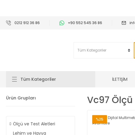
2
0212 912 36 86
+90 552 545 36 86
in
İLETİŞİM
Tüm Kategoriler
Vc97 Ölçü 
Ürün Grupları
%25
Ölçü ve Test Aletleri
Lehim ve Havya