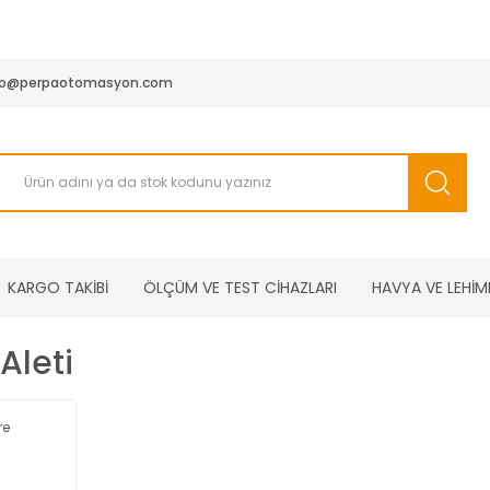
950 TL ve Üstü Tüm Siparişlerinizde KARGO BEDAVA ( HepsiJET
fo@perpaotomasyon.com
KARGO TAKİBİ
ÖLÇÜM VE TEST CİHAZLARI
HAVYA VE LEHİM
Aleti