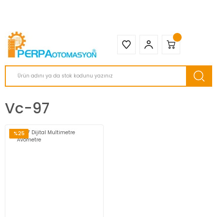
2950 TL ve Üstü Tüm Siparişlerinizde KARGO BEDAVA ( HepsiJET )
Vc-97
%25