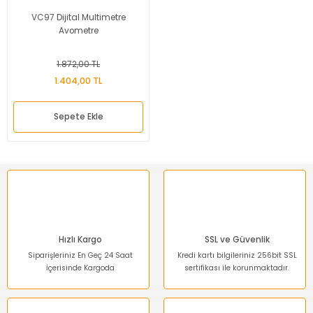
VC97 Dijital Multimetre
Avometre
1.872,00 TL
1.404,00 TL
Sepete Ekle
Hızlı Kargo
SSL ve Güvenlik
Siparişleriniz En Geç 24 Saat
Kredi kartı bilgileriniz 256bit SSL
İçerisinde Kargoda
sertifikası ile korunmaktadır.