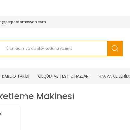
950 TL ve Üstü Tüm Siparişlerinizde KARGO BEDAVA ( HepsiJET
fo@perpaotomasyon.com
KARGO TAKİBİ
ÖLÇÜM VE TEST CİHAZLARI
HAVYA VE LEHİM
etleme Makinesi