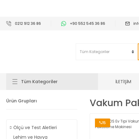
2
0212 912 36 86
+90 552 545 36 86
in
İLETİŞİM
Tüm Kategoriler
Vakum Pak
Ürün Grupları
%15
Ölçü ve Test Aletleri
Lehim ve Havya