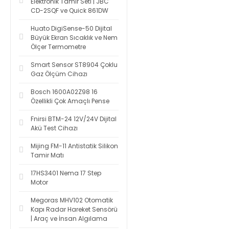
Elektronik Tamir Seti | JBC
CD-2SQF ve Quick 861DW
Huato DigiSense-50 Dijital
Büyük Ekran Sıcaklık ve Nem
Ölçer Termometre
Smart Sensor ST8904 Çoklu
Gaz Ölçüm Cihazı
Bosch 1600A02Z98 16
Özellikli Çok Amaçlı Pense
Fnirsi BTM-24 12V/24V Dijital
Akü Test Cihazı
Mijing FM-11 Antistatik Silikon
Tamir Matı
17HS3401 Nema 17 Step
Motor
Megoras MHV102 Otomatik
Kapı Radar Hareket Sensörü
| Araç ve İnsan Algılama