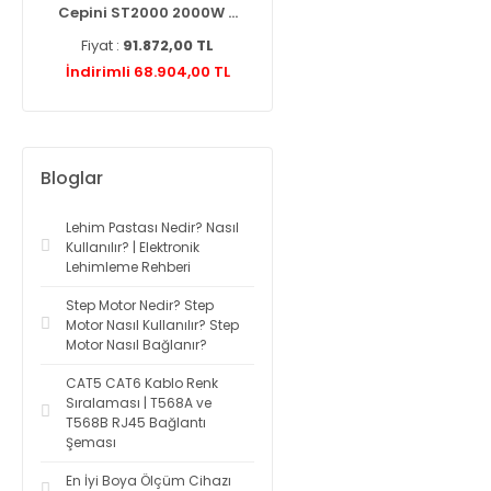
...
Cepini ST2000 2000W ...
Knipex 975110 Networ ...
Fiyat :
91.872,00 TL
Fiyat :
2.787,60 TL
L
İndirimli 68.904,00 TL
İndirimli 2.425,21 TL
Bloglar
Lehim Pastası Nedir? Nasıl
Kullanılır? | Elektronik
Lehimleme Rehberi
Step Motor Nedir? Step
Motor Nasıl Kullanılır? Step
Motor Nasıl Bağlanır?
CAT5 CAT6 Kablo Renk
Sıralaması | T568A ve
T568B RJ45 Bağlantı
Şeması
En İyi Boya Ölçüm Cihazı