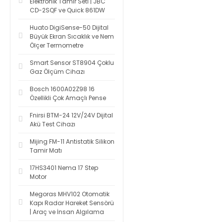
Elektronik Tamir Seti | JBC
CD-2SQF ve Quick 861DW
Huato DigiSense-50 Dijital
Büyük Ekran Sıcaklık ve Nem
Ölçer Termometre
Smart Sensor ST8904 Çoklu
Gaz Ölçüm Cihazı
Bosch 1600A02Z98 16
Özellikli Çok Amaçlı Pense
Fnirsi BTM-24 12V/24V Dijital
Akü Test Cihazı
Mijing FM-11 Antistatik Silikon
Tamir Matı
17HS3401 Nema 17 Step
Motor
Megoras MHV102 Otomatik
Kapı Radar Hareket Sensörü
| Araç ve İnsan Algılama