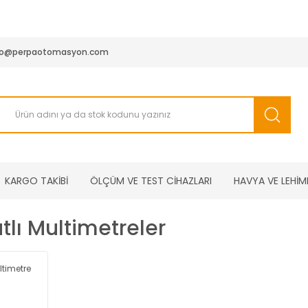
950 TL ve Üstü Tüm Siparişlerinizde KARGO BEDAVA ( HepsiJET
fo@perpaotomasyon.com
KARGO TAKİBİ
ÖLÇÜM VE TEST CİHAZLARI
HAVYA VE LEHİM
tlı Multimetreler