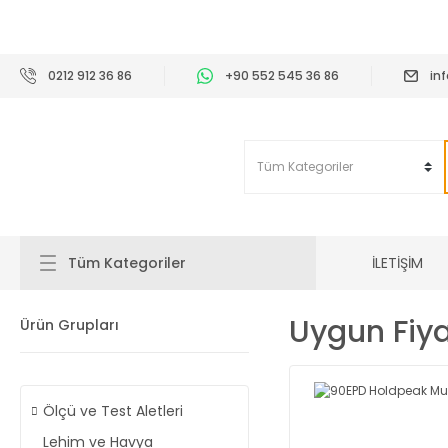
2
0212 912 36 86
+90 552 545 36 86
in
İLETİŞİM
Tüm Kategoriler
Uygun Fiya
Ürün Grupları
Ölçü ve Test Aletleri
Lehim ve Havya