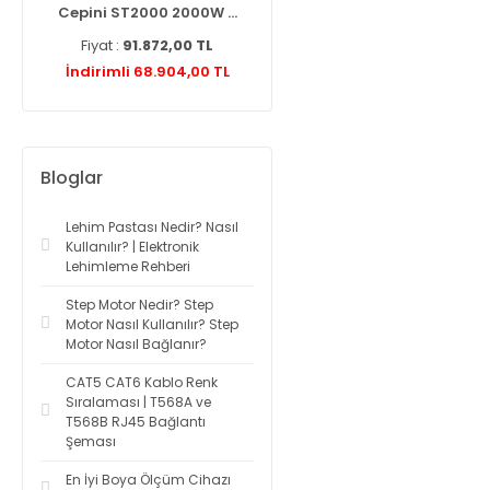
...
Cepini ST2000 2000W ...
Knipex 975110 Networ ...
Fiyat :
91.872,00 TL
Fiyat :
2.787,60 TL
L
İndirimli 68.904,00 TL
İndirimli 2.425,21 TL
Bloglar
Lehim Pastası Nedir? Nasıl
Kullanılır? | Elektronik
Lehimleme Rehberi
Step Motor Nedir? Step
Motor Nasıl Kullanılır? Step
Motor Nasıl Bağlanır?
CAT5 CAT6 Kablo Renk
Sıralaması | T568A ve
T568B RJ45 Bağlantı
Şeması
En İyi Boya Ölçüm Cihazı