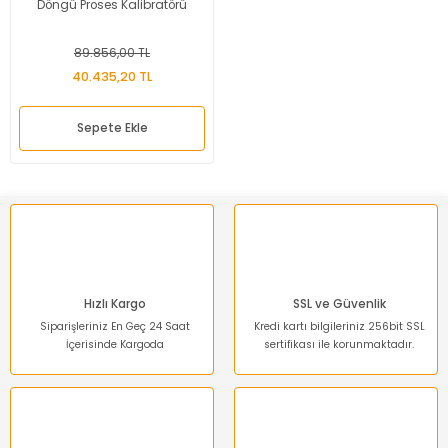
Döngü Proses Kalibratörü
89.856,00 TL
40.435,20 TL
Sepete Ekle
Hızlı Kargo
SSL ve Güvenlik
Siparişleriniz En Geç 24 Saat
Kredi kartı bilgileriniz 256bit SSL
İçerisinde Kargoda
sertifikası ile korunmaktadır.