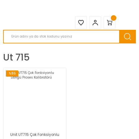
2950 TL ve Üstü Tüm Siparişlerinizde KARGO BEDAVA ( HepsiJET )
Ut 715
%55
Unit UT715 Çok Fonksiyonlu