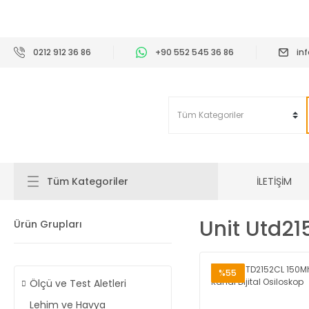
2
0212 912 36 86
+90 552 545 36 86
in
İLETİŞİM
Tüm Kategoriler
Unit Utd21
Ürün Grupları
%55
Ölçü ve Test Aletleri
Lehim ve Havya