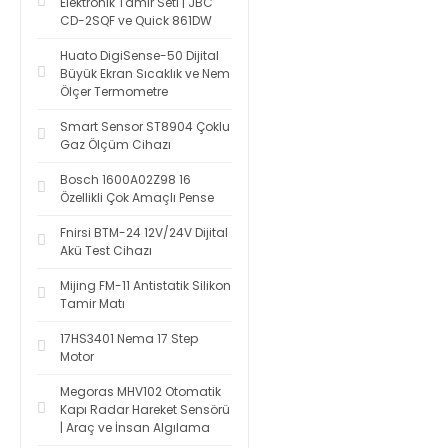
Elektronik Tamir Seti | JBC
CD-2SQF ve Quick 861DW
Huato DigiSense-50 Dijital
Büyük Ekran Sıcaklık ve Nem
Ölçer Termometre
Smart Sensor ST8904 Çoklu
Gaz Ölçüm Cihazı
Bosch 1600A02Z98 16
Özellikli Çok Amaçlı Pense
Fnirsi BTM-24 12V/24V Dijital
Akü Test Cihazı
Mijing FM-11 Antistatik Silikon
Tamir Matı
17HS3401 Nema 17 Step
Motor
Megoras MHV102 Otomatik
Kapı Radar Hareket Sensörü
| Araç ve İnsan Algılama