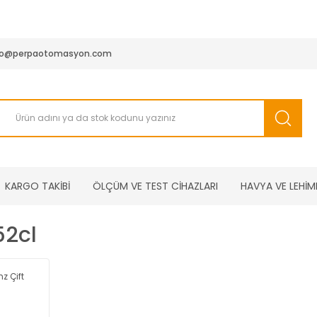
950 TL ve Üstü Tüm Siparişlerinizde KARGO BEDAVA ( HepsiJET
fo@perpaotomasyon.com
KARGO TAKİBİ
ÖLÇÜM VE TEST CİHAZLARI
HAVYA VE LEHİM
52cl