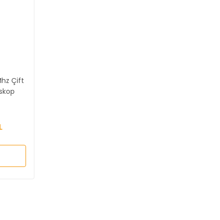
hz Çift
oskop
L