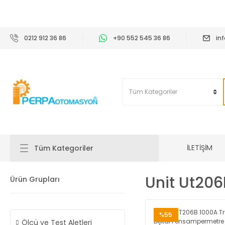
2
0212 912 36 86
+90 552 545 36 86
in
İLETİŞİM
Tüm Kategoriler
Unit Ut206
Ürün Grupları
%55
Ölçü ve Test Aletleri