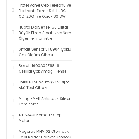
Profesyonel Cep Telefonu ve
Elektronik Tamir Seti | JBC
CD-2SQF ve Quick 861DW
Huato DigiSense-50 Dijital
Büyük Ekran Sıcaklık ve Nem
Ölçer Termometre
Smart Sensor ST8904 Çoklu
Gaz Ölçüm Cihazı
Bosch 1600A02Z98 16
Özellikli Çok Amaçlı Pense
Fnirsi BTM-24 12V/24V Dijital
Akü Test Cihazı
Mijing FM-11 Antistatik Silikon
Tamir Matı
17HS3401 Nema 17 Step
Motor
Megoras MHV102 Otomatik
Kapı Radar Hareket Sensörü