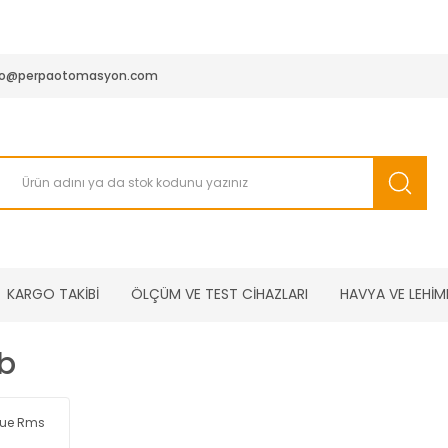
950 TL ve Üstü Tüm Siparişlerinizde KARGO BEDAVA ( HepsiJET
fo@perpaotomasyon.com
KARGO TAKİBİ
ÖLÇÜM VE TEST CİHAZLARI
HAVYA VE LEHİM
b