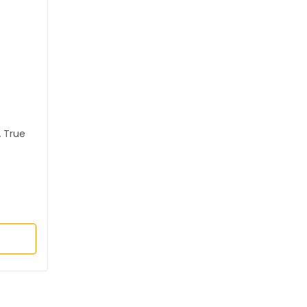
 True
re
L