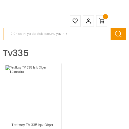
2950 TL ve Üstü Tüm Siparişlerinizde KARGO BEDAVA ( HepsiJET )
Tv335
Testboy TV 335 Işık Ölçer