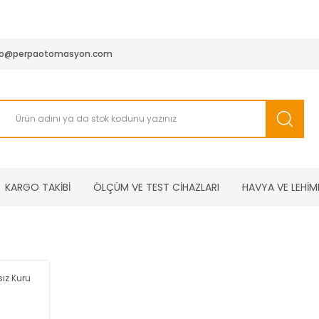
950 TL ve Üstü Tüm Siparişlerinizde KARGO BEDAVA ( HepsiJET
fo@perpaotomasyon.com
KARGO TAKİBİ
ÖLÇÜM VE TEST CİHAZLARI
HAVYA VE LEHİM