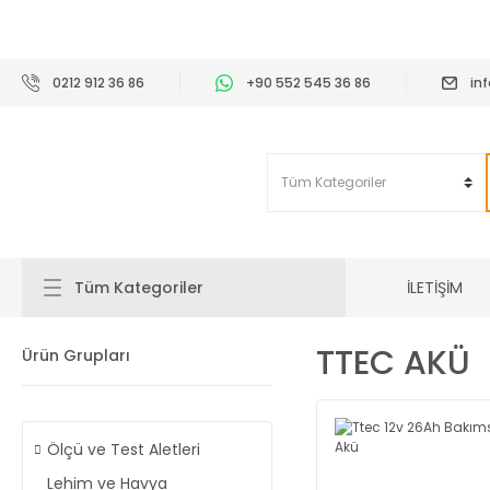
2
0212 912 36 86
+90 552 545 36 86
in
İLETİŞİM
Tüm Kategoriler
TTEC AKÜ
Ürün Grupları
Ölçü ve Test Aletleri
Lehim ve Havya