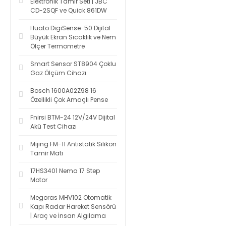
Elektronik Tamir Seti | JBC
CD-2SQF ve Quick 861DW
Huato DigiSense-50 Dijital
Büyük Ekran Sıcaklık ve Nem
Ölçer Termometre
Smart Sensor ST8904 Çoklu
Gaz Ölçüm Cihazı
Bosch 1600A02Z98 16
Özellikli Çok Amaçlı Pense
Fnirsi BTM-24 12V/24V Dijital
Akü Test Cihazı
Mijing FM-11 Antistatik Silikon
Tamir Matı
17HS3401 Nema 17 Step
Motor
Megoras MHV102 Otomatik
Kapı Radar Hareket Sensörü
| Araç ve İnsan Algılama