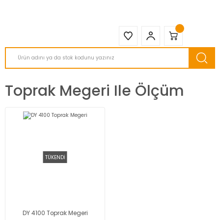
2950 TL ve Üstü Tüm Siparişlerinizde KARGO BEDAVA ( HepsiJET )
Toprak Megeri Ile Ölçüm
TÜKENDİ
DY 4100 Toprak Megeri