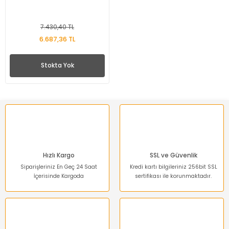
7.430,40 TL
6.687,36 TL
Stokta Yok
Hızlı Kargo
SSL ve Güvenlik
Siparişleriniz En Geç 24 Saat
Kredi kartı bilgileriniz 256bit SSL
İçerisinde Kargoda
sertifikası ile korunmaktadır.