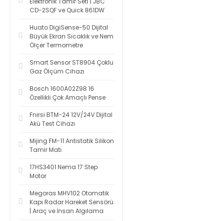
Elektronik Tamir Seti | JBC
CD-2SQF ve Quick 861DW
Huato DigiSense-50 Dijital
Büyük Ekran Sıcaklık ve Nem
Ölçer Termometre
Smart Sensor ST8904 Çoklu
Gaz Ölçüm Cihazı
Bosch 1600A02Z98 16
Özellikli Çok Amaçlı Pense
Fnirsi BTM-24 12V/24V Dijital
Akü Test Cihazı
Mijing FM-11 Antistatik Silikon
Tamir Matı
17HS3401 Nema 17 Step
Motor
Megoras MHV102 Otomatik
Kapı Radar Hareket Sensörü
| Araç ve İnsan Algılama