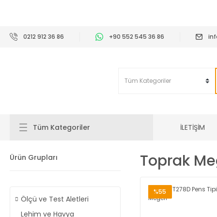
2
0212 912 36 86
+90 552 545 36 86
in
İLETİŞİM
Tüm Kategoriler
Toprak Meg
Ürün Grupları
%55
Ölçü ve Test Aletleri
Lehim ve Havya