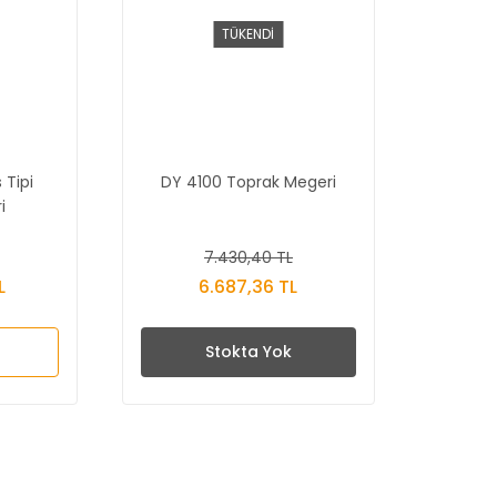
TÜKENDİ
 Tipi
DY 4100 Toprak Megeri
i
7.430,40 TL
L
6.687,36 TL
Stokta Yok