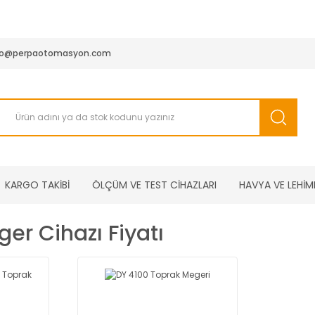
950 TL ve Üstü Tüm Siparişlerinizde KARGO BEDAVA ( HepsiJET
fo@perpaotomasyon.com
KARGO TAKİBİ
ÖLÇÜM VE TEST CİHAZLARI
HAVYA VE LEHİM
er Cihazı Fiyatı