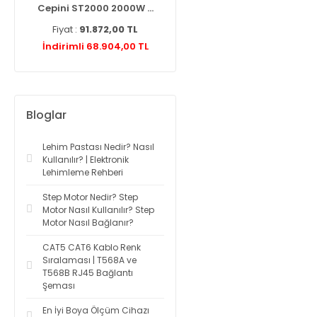
2000 2000W ...
Knipex 975110 Networ ...
Ze-Tex 8586D Sıcak
1.872,00 TL
Fiyat :
2.787,60 TL
Fiyat :
6.163,20 
 68.904,00 TL
İndirimli 2.425,21 TL
İndirimli 3.019,9
Bloglar
Lehim Pastası Nedir? Nasıl
Kullanılır? | Elektronik
Lehimleme Rehberi
Step Motor Nedir? Step
Motor Nasıl Kullanılır? Step
Motor Nasıl Bağlanır?
CAT5 CAT6 Kablo Renk
Sıralaması | T568A ve
T568B RJ45 Bağlantı
Şeması
En İyi Boya Ölçüm Cihazı