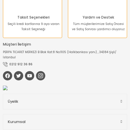
Dinamometre-
Newtonmetre
Taksit Seçenekleri
Yardım ve Destek
Torkmetre-Tork Ölçüm
Seçili kredi kartlarına 9 aya varan
Tüm müşterilerimize Satış Öncesi
Taksit Seçeneği
ve Satış Sonrası yardımcı oluyoruz
Takometre
Müşteri İletişim
Shoremetre - Sertlik
PERPA TİCARET MERKEZİ B Blok Kat:8 No:1105 (Halkbankası yanı) , 34384 Şişli/
Ölçer
İstanbul
0212 912 36 86
Kumpas ve Mikrometre
Çeşitleri
Dijital Teraziler
Üyelik
Diğer Ölçü Aletleri
Boya Kalınlığı Ölçer
Kurumsal