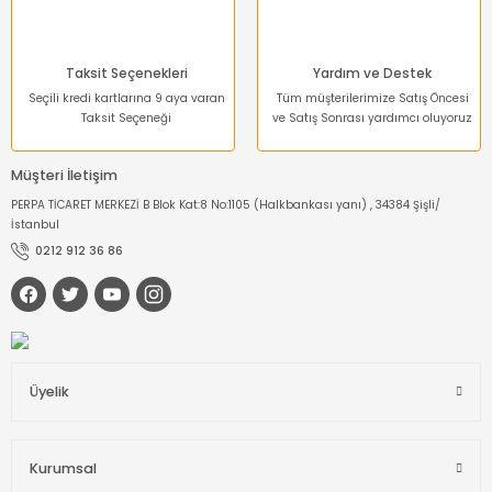
Dinamometre-
Newtonmetre
Taksit Seçenekleri
Yardım ve Destek
Torkmetre-Tork Ölçüm
Seçili kredi kartlarına 9 aya varan
Tüm müşterilerimize Satış Öncesi
Taksit Seçeneği
ve Satış Sonrası yardımcı oluyoruz
Takometre
Müşteri İletişim
Shoremetre - Sertlik
PERPA TİCARET MERKEZİ B Blok Kat:8 No:1105 (Halkbankası yanı) , 34384 Şişli/
Ölçer
İstanbul
0212 912 36 86
Kumpas ve Mikrometre
Çeşitleri
Dijital Teraziler
Üyelik
Diğer Ölçü Aletleri
Boya Kalınlığı Ölçer
Kurumsal