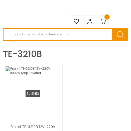
2950 TL ve Üstü Tüm Siparişlerinizde KARGO BEDAVA ( HepsiJET )
TE-3210B
TÜKENDİ
Proskit TE-3210B 12V-220V