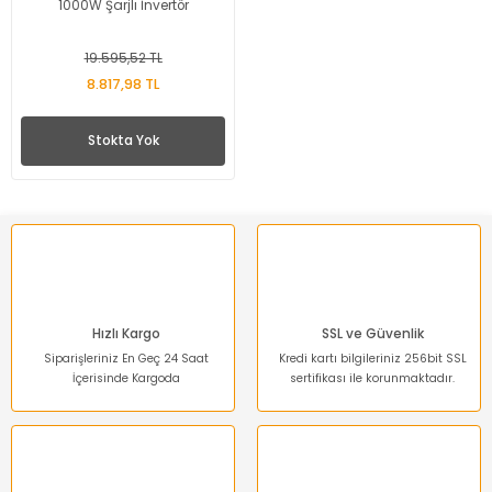
1000W Şarjlı İnvertör
19.595,52 TL
8.817,98 TL
Stokta Yok
Hızlı Kargo
SSL ve Güvenlik
Siparişleriniz En Geç 24 Saat
Kredi kartı bilgileriniz 256bit SSL
İçerisinde Kargoda
sertifikası ile korunmaktadır.