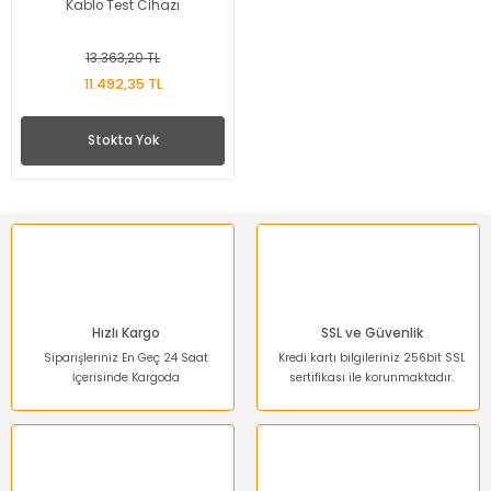
Kablo Test Cihazı
13.363,20 TL
11.492,35 TL
Stokta Yok
Hızlı Kargo
SSL ve Güvenlik
Siparişleriniz En Geç 24 Saat
Kredi kartı bilgileriniz 256bit SSL
İçerisinde Kargoda
sertifikası ile korunmaktadır.