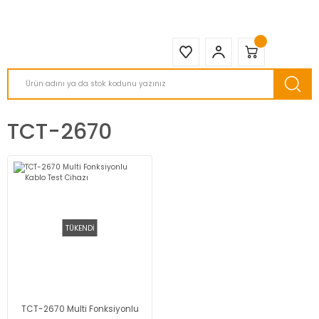
2950 TL ve Üstü Tüm Siparişlerinizde KARGO BEDAVA ( HepsiJET )
TCT-2670
TÜKENDİ
TCT-2670 Multi Fonksiyonlu