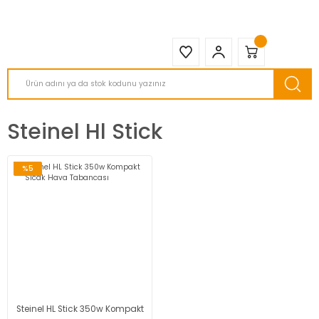
2950 TL ve Üstü Tüm Siparişlerinizde KARGO BEDAVA ( HepsiJET )
Steinel Hl Stick
%5
Steinel HL Stick 350w Kompakt